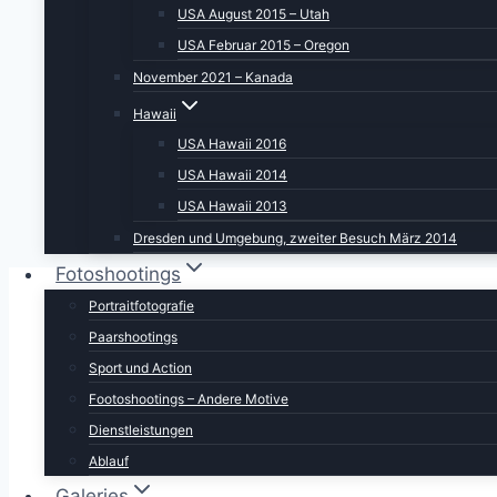
USA August 2015 – Utah
USA Februar 2015 – Oregon
November 2021 – Kanada
Hawaii
USA Hawaii 2016
USA Hawaii 2014
USA Hawaii 2013
Dresden und Umgebung, zweiter Besuch März 2014
Fotoshootings
Portraitfotografie
Paarshootings
Mit 2026er Kalendarium
Sport und Action
Footoshootings – Andere Motive
Dienstleistungen
Ablauf
Galeries