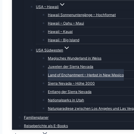
Direkter Link zur Bestellung bei
Amazon
und im sta
USA – Hawaii
Format DIN A2 Premium Wand: 9783457415894
Hawaii Sonnenuntergänge – Hochformat
Format DIN A2 Wand: 9783457552018
Hawaii – Oahu – Maui
Format DIN A3 Wand: 9783457552377
Hawaii – Kauai
Format DIN A4 Wand: 9783457552704
Hawaii – Big Island
Format DIN A5 Tisch: 9783457551660
USA Südwesten
Magisches Wunderland in Weiss
Als Familienkalender hier bestellen
Juwelen der Sierra Nevada
Land of Enchantment – Herbst in New Mexico
Sierra Nevada – Höhe 3000
Entlang der Sierra Nevada
Nationalparks in Utah
Naturparadiese zwischen Los Angeles und Las Veg
Familienplaner
Reiseberichte als E-Books