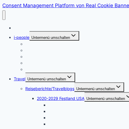
Consent Management Platform von Real Cookie Banne
Home
i-people
Untermenü umschalten
Im Interview mit Martina Neumayer
Im Interview mit Valentine Alexi, CEO der PrepLounge
Ein Leben für die Musik – im Interview mit Susanna Key
Ein Leben für die Kunst – die Künstlerin Adriane Skunc
i-people. Im Interview mit Akrazul Boa
Travel
Untermenü umschalten
Reiseberichte/Travelblogs
Untermenü umschalten
2020-2029 Festland USA
Untermenü umschalten
April 2026 – Naturwunder im Nordwesten
September 2025 – West Washington
März 2025 – Nevada – Utah
September 2024 – Kalifornien – Nevada