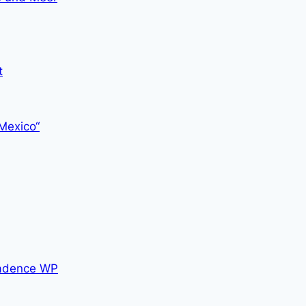
t
Mexico“
adence WP