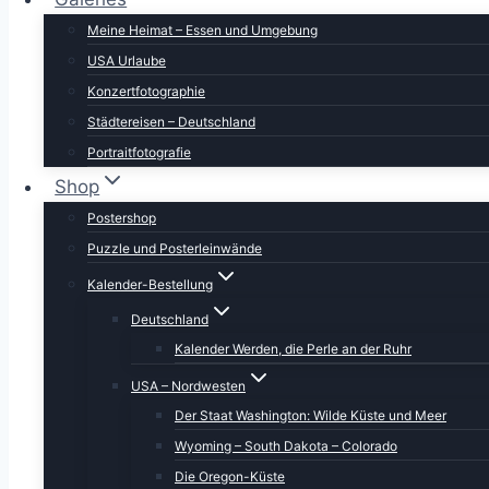
Meine Heimat – Essen und Umgebung
USA Urlaube
Konzertfotographie
Städtereisen – Deutschland
Portraitfotografie
Shop
Postershop
Entdecken Sie die Magie des Herbstes im “Land of 
Puzzle und Posterleinwände
die atemberaubende Landschaft und die Flora Neu 
Kalender-Bestellung
Ihnen ein Gefühl von Freiheit und Abenteuer vermitt
Deutschland
Landschaft Neu Mexikos erleben möchten.
Kalender Werden, die Perle an der Ruhr
Der Kalender ist eine wunderbare Ergänzung für j
Kunstwerk, sondern auch die hochwertige Verarbeit
USA – Nordwesten
Mexikos erleben möchte. Nehmen Sie die Magie de
Der Staat Washington: Wilde Küste und Meer
Traum und erleben Sie einzigartige Momente. Kauf
Wyoming – South Dakota – Colorado
Die Oregon-Küste