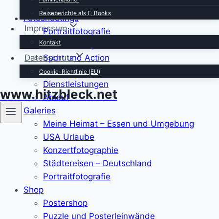
Besuch März 2014
Reiseberichte als E-Books
Fotoshootings
Impressum
Portraitfotografie
Kontakt
Paarshootings
Datenschutz
Sport und Action
Footoshootings – Andere Motive
Cookie-Richtlinie (EU)
Dienstleistungen
www.hitzbleck.net
Ablauf
Galeries
Meine Heimat – Essen und Umgebung
USA Urlaube
Konzertfotographie
Städtereisen – Deutschland
Portraitfotografie
Shop
Postershop
Puzzle und Posterleinwände