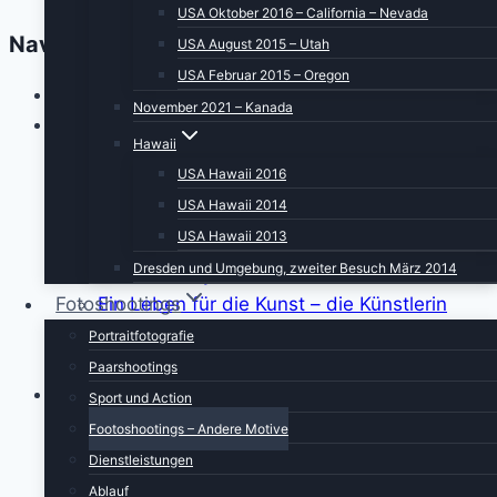
USA Oktober 2016 – California – Nevada
Navigation
USA August 2015 – Utah
USA Februar 2015 – Oregon
Home
November 2021 – Kanada
i-people
Hawaii
Im Interview mit Martina Neumayer
USA Hawaii 2016
Im Interview mit Valentine Alexi, CEO der
USA Hawaii 2014
PrepLounge
USA Hawaii 2013
Ein Leben für die Musik – im Interview mit
Dresden und Umgebung, zweiter Besuch März 2014
Susanna Keye
Fotoshootings
Ein Leben für die Kunst – die Künstlerin
Adriane Skunca findet ihren Weg
Portraitfotografie
i-people. Im Interview mit Akrazul Boa
Paarshootings
Travel
Sport und Action
Reiseberichte/Travelblogs
Footoshootings – Andere Motive
2020-2029 Festland USA
Dienstleistungen
April 2026 – Naturwunder im
Ablauf