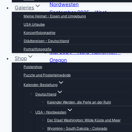
Nordwesten
Galeries
September 2025 – West
Meine Heimat – Essen und Umgebung
Washington
USA Urlaube
März 2025 – Nevada – Utah
Konzertfotographie
September 2024 – Kalifornien –
Städtereisen – Deutschland
Nevada
Portraitfotografie
Mai 2024 – Nord-Kalifornien –
Shop
Oregon
Postershop
September 2023 – Yellowstone –
Puzzle und Posterleinwände
Black Hills
Mai 2023 – Südliches Arizona
Kalender-Bestellung
September 2022 – Colorado –
Deutschland
New Mexico
Kalender Werden, die Perle an der Ruhr
Mai 2022 – Kalifornien – Nevada
USA – Nordwesten
2010-2019 Festland USA
Der Staat Washington: Wilde Küste und Meer
USA Oktober 2019 –
Wyoming – South Dakota – Colorado
Nordkalifornien