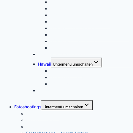
USA Mai 2019 – Utah, Arizona
USA September 2018 – Sierra Nevada
USA Mai 2018 – Utah
USA November 2017 – Arizona
USA Mai 2017 – Arizona
USA Oktober 2016 – California – Nevada
USA August 2015 – Utah
USA Februar 2015 – Oregon
November 2021 – Kanada
Hawaii
Untermenü umschalten
USA Hawaii 2016
USA Hawaii 2014
USA Hawaii 2013
Dresden und Umgebung, zweiter Besuch März
2014
Fotoshootings
Untermenü umschalten
Portraitfotografie
Paarshootings
Sport und Action