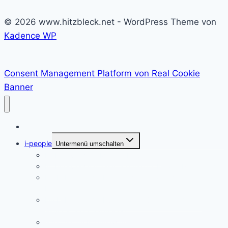
© 2026 www.hitzbleck.net - WordPress Theme von
Kadence WP
Consent Management Platform von Real Cookie
Banner
Home
i-people
Untermenü umschalten
Im Interview mit Martina Neumayer
Im Interview mit Valentine Alexi, CEO der PrepLounge
Ein Leben für die Musik – im Interview mit Susanna
Keye
Ein Leben für die Kunst – die Künstlerin Adriane
Skunca findet ihren Weg
i-people. Im Interview mit Akrazul Boa