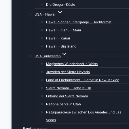
Die Oregon-Küste
USA Mai 2019 – Utah, Arizona
USA – Hawaii
USA September 2018 – Sierra
Hawaii Sonnenuntergänge – Hochformat
Nevada
Hawaii – Oahu – Maui
USA Mai 2018 – Utah
USA November 2017 – Arizona
Hawaii – Kauai
USA Mai 2017 – Arizona
Hawaii – Big Island
USA Oktober 2016 – California –
USA Südwesten
Nevada
Magisches Wunderland in Weiss
USA August 2015 – Utah
Juwelen der Sierra Nevada
USA Februar 2015 – Oregon
Land of Enchantment – Herbst in New Mexico
November 2021 – Kanada
Sierra Nevada – Höhe 3000
Hawaii
Entlang der Sierra Nevada
USA Hawaii 2016
Nationalparks in Utah
USA Hawaii 2014
Naturparadiese zwischen Los Angeles und Las
USA Hawaii 2013
Vegas
Dresden und Umgebung, zweiter
Familienplaner