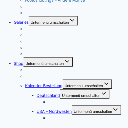
Footoshootings – Andere Motive
Dienstleistungen
Ablauf
Galeries
Untermenü umschalten
Meine Heimat – Essen und Umgebung
USA Urlaube
Konzertfotographie
Städtereisen – Deutschland
Portraitfotografie
Shop
Untermenü umschalten
Postershop
Puzzle und Posterleinwände
Kalender-Bestellung
Untermenü umschalten
Deutschland
Untermenü umschalten
Kalender Werden, die Perle an der Ruhr
USA – Nordwesten
Untermenü umschalten
Der Staat Washington: Wilde Küste und
Meer