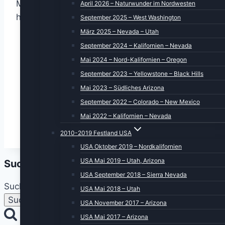
Menschenfotografie fällt, werde ich in Zunkunft
April 2026 – Naturwunder im Nordwesten
hier auflisten.
September 2025 – West Washington
März 2025 – Nevada – Utah
Produktshooting Case-Drum von Thomas
September 2024 – Kalifornien – Nevada
Pelzer
Mai 2024 – Nord-Kalifornien – Oregon
Endorsement Shooting mit Tony Liotta
September 2023 – Yellowstone – Black Hills
Drittes Case-Drum Shooting mit Thomas
Mai 2023 – Südliches Arizona
Pelzer
September 2022 – Colorado – New Mexico
Ross- und Reitershooting im Cowboy
Mai 2022 – Kalifornien – Nevada
Dress
2010-2019 Festland USA
USA Oktober 2019 – Nordkalifornien
USA Mai 2019 – Utah, Arizona
Suche
USA September 2018 – Sierra Nevada
Suchen nach:
USA Mai 2018 – Utah
USA November 2017 – Arizona
USA Mai 2017 – Arizona