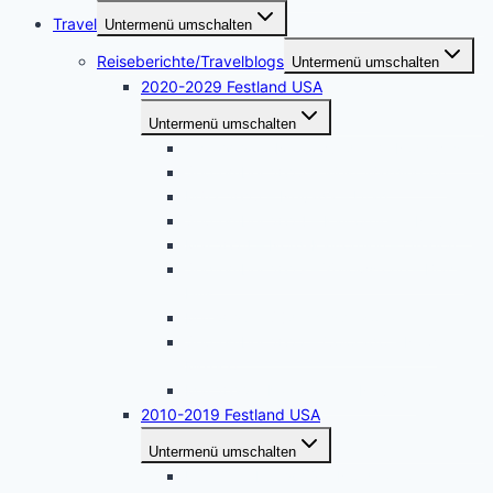
Travel
Untermenü umschalten
Reiseberichte/Travelblogs
Untermenü umschalten
2020-2029 Festland USA
Untermenü umschalten
April 2026 – Naturwunder im Nordwesten
September 2025 – West Washington
März 2025 – Nevada – Utah
September 2024 – Kalifornien – Nevada
Mai 2024 – Nord-Kalifornien – Oregon
September 2023 – Yellowstone – Black
Hills
Mai 2023 – Südliches Arizona
September 2022 – Colorado – New
Mexico
Mai 2022 – Kalifornien – Nevada
2010-2019 Festland USA
Untermenü umschalten
USA Oktober 2019 – Nordkalifornien