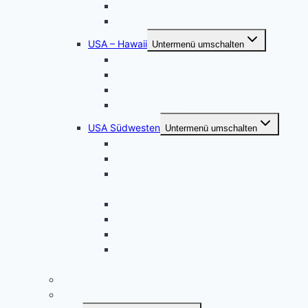
Wyoming – South Dakota – Colorado
Die Oregon-Küste
USA – Hawaii
Untermenü umschalten
Hawaii Sonnenuntergänge – Hochformat
Hawaii – Oahu – Maui
Hawaii – Kauai
Hawaii – Big Island
USA Südwesten
Untermenü umschalten
Magisches Wunderland in Weiss
Juwelen der Sierra Nevada
Land of Enchantment – Herbst in New
Mexico
Sierra Nevada – Höhe 3000
Entlang der Sierra Nevada
Nationalparks in Utah
Naturparadiese zwischen Los Angeles
und Las Vegas
Familienplaner
Reiseberichte als E-Books