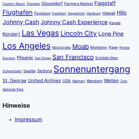
Flagstaff
Düsseldorf
Farmers Market
Country Music
Dresden
Flughafen
Hilo
Hawaii
Flugzeug
Frankfurt
Gegenlicht
Hamburg
Johnny Cash
Johnny Cash Experience
Kanab
Las Vegas
Lincoln City
Lone Pine
Konzert
Los Angeles
Moab
Monterey
Page
Milchstraße
Panda
San Francisco
Phoenix
Schildkröten
Express
San Diego
Sonnenuntergang
Sedona
Seattle
Schnorcheln
St. George
United Airlines
Wellen
USA
Wandern
Walmart
Zion
National Park
Hinweise
Impressum