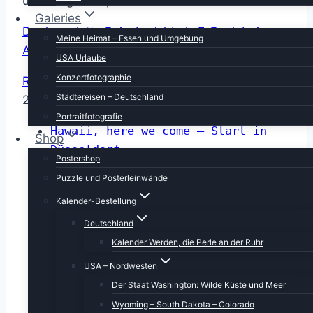
und Berge der paradiesischen Inseln im Pazifik.
Galeries
Der komplette Reisebericht als E-Book bei
Meine Heimat – Essen und Umgebung
Amazon
USA Urlaube
Konzertfotographie
Reisekameraausrüstung
(wie schon im Jahr
Städtereisen – Deutschland
2014)
Portraitfotografie
Hawaii, here we come – Start in
Shop
Düsseldorf
Postershop
15.05.2016 – Kailua Kona –
Puzzle und Posterleinwände
Shopping
Kalender-Bestellung
16.05.2016 – Schnorcheln in der
Honaunau Bay
Deutschland
17.05.2016 – Schwimmen mit
Kalender Werden, die Perle an der Ruhr
Delfinen – auf dem Coffee Belt
USA – Nordwesten
18.05.2016 – Kamerashopping –
Der Staat Washington: Wilde Küste und Meer
Anaehoomalu Beach
Wyoming – South Dakota – Colorado