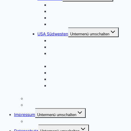
Hawaii Sonnenuntergänge – Hochformat
Hawaii – Oahu – Maui
Hawaii – Kauai
Hawaii – Big Island
USA Südwesten
Untermenü umschalten
Magisches Wunderland in Weiss
Juwelen der Sierra Nevada
Land of Enchantment – Herbst in New
Mexico
Sierra Nevada – Höhe 3000
Entlang der Sierra Nevada
Nationalparks in Utah
Naturparadiese zwischen Los Angeles
und Las Vegas
Familienplaner
Reiseberichte als E-Books
Impressum
Untermenü umschalten
Kontakt
Datenschutz