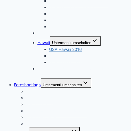
USA November 2017 – Arizona
USA Mai 2017 – Arizona
USA Oktober 2016 – California – Nevada
USA August 2015 – Utah
USA Februar 2015 – Oregon
November 2021 – Kanada
Hawaii
Untermenü umschalten
USA Hawaii 2016
USA Hawaii 2014
USA Hawaii 2013
Dresden und Umgebung, zweiter Besuch März
2014
Fotoshootings
Untermenü umschalten
Portraitfotografie
Paarshootings
Sport und Action
Footoshootings – Andere Motive
Dienstleistungen
Ablauf