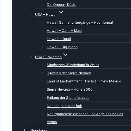
19.05.2016 – Honaunau Bay,
Die Oregon-Küste
Miloli’i Beach, Green Sands Beach,
USA – Hawaii
Punalu’u
Hawaii Sonnenuntergänge – Hochformat
20.05.2016 – Kahalu’u Beach – Deep
Hawaii – Oahu – Maui
& Beyond.org – Sinkhole
Hawaii – Kauai
21.05.2016 – Kiholo Bay –
Hawaii – Big Island
Holoholokai Beach Park – Honokaope
USA Südwesten
Beach – Ala Kahakai Beach
Magisches Wunderland in Weiss
22.05.2016 – Manini Beach –
Honaunau Bay – Royal Cona Coffee
Juwelen der Sierra Nevada
Mill
Land of Enchantment – Herbst in New Mexico
23.05.2016 – Waimea – Polulu
Sierra Nevada – Höhe 3000
Valley – Keokea Beach Park –
Entlang der Sierra Nevada
Kapanai’a Bay – Kauhola Point –
Nationalparks in Utah
Kapa’a Beach Park
Naturparadiese zwischen Los Angeles und Las
24.05.2016 – Keauhou Bay – Kanaloa
Vegas
– He’eia Bay – Keikiwa’a Point –
Familienplaner