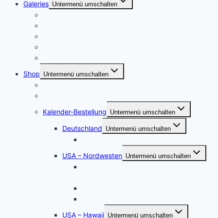
Galeries
Untermenü umschalten
Meine Heimat – Essen und Umgebung
USA Urlaube
Konzertfotographie
Städtereisen – Deutschland
Portraitfotografie
Shop
Untermenü umschalten
Postershop
Puzzle und Posterleinwände
Kalender-Bestellung
Untermenü umschalten
Deutschland
Untermenü umschalten
Kalender Werden, die Perle an der Ruhr
USA – Nordwesten
Untermenü umschalten
Der Staat Washington: Wilde Küste und
Meer
Wyoming – South Dakota – Colorado
Die Oregon-Küste
USA – Hawaii
Untermenü umschalten