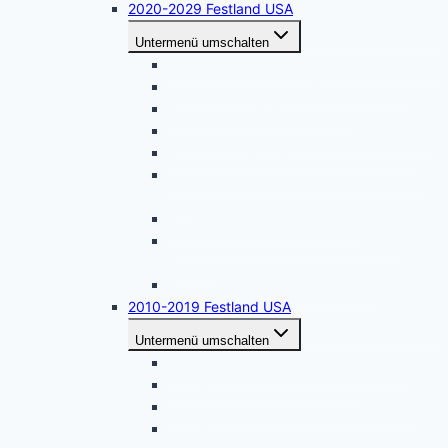
2020-2029 Festland USA
Untermenü umschalten
April 2026 – Naturwunder im Nordwesten
September 2025 – West Washington
März 2025 – Nevada – Utah
September 2024 – Kalifornien – Nevada
Mai 2024 – Nord-Kalifornien – Oregon
September 2023 – Yellowstone – Black
Hills
Mai 2023 – Südliches Arizona
September 2022 – Colorado – New
Mexico
Mai 2022 – Kalifornien – Nevada
2010-2019 Festland USA
Untermenü umschalten
USA Oktober 2019 – Nordkalifornien
USA Mai 2019 – Utah, Arizona
USA September 2018 – Sierra Nevada
USA Mai 2018 – Utah