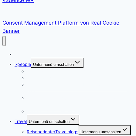
Kadence WP
Consent Management Platform von Real Cookie
Banner
Home
i-people
Untermenü umschalten
Im Interview mit Martina Neumayer
Im Interview mit Valentine Alexi, CEO der PrepLounge
Ein Leben für die Musik – im Interview mit Susanna
Keye
Ein Leben für die Kunst – die Künstlerin Adriane
Skunca findet ihren Weg
i-people. Im Interview mit Akrazul Boa
Travel
Untermenü umschalten
Reiseberichte/Travelblogs
Untermenü umschalten