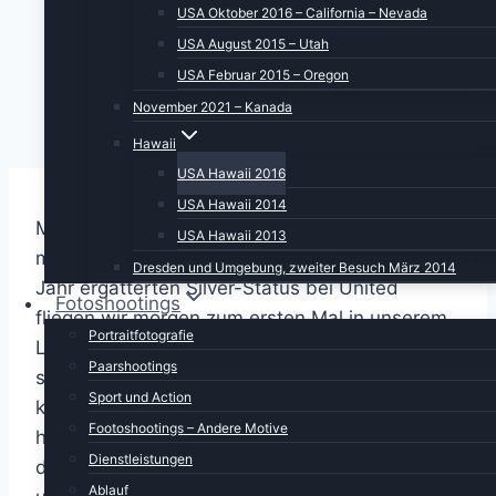
USA Oktober 2016 – California – Nevada
USA August 2015 – Utah
USA Februar 2015 – Oregon
November 2021 – Kanada
Hawaii
USA Hawaii 2016
USA Hawaii 2014
Morgen geht es los. Durch besonderen Einsatz
USA Hawaii 2013
meiner Göttergattin und unseren im letzten
Dresden und Umgebung, zweiter Besuch März 2014
Jahr ergatterten Silver-Status bei United
Fotoshootings
fliegen wir morgen zum ersten Mal in unserem
Portraitfotografie
Leben in der Economy-Plus. Wie Ihr seht, sind
Paarshootings
schon einige Punkte verlinkt. Zwei der Domizile
Sport und Action
kennen wir schon aus früheren Jahren und
Footoshootings – Andere Motive
hoffen, dass sie noch genauso schön sind wie
Dienstleistungen
damals. Begleitet uns an die Strände, Küsten
Ablauf