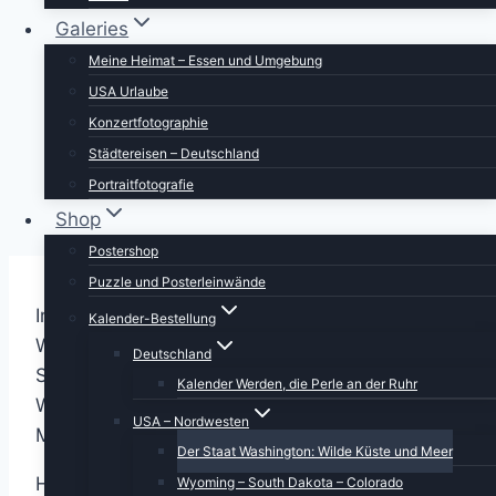
Galeries
Meine Heimat – Essen und Umgebung
USA Urlaube
Konzertfotographie
Städtereisen – Deutschland
Portraitfotografie
Shop
Postershop
Puzzle und Posterleinwände
Im September 2025 stand der Staat
Kalender-Bestellung
Washington auf unserer Reiseagenda. Von
Deutschland
Seattle aus startend bereisten wir die
Kalender Werden, die Perle an der Ruhr
Westküste, den Puget Sound und die Vulkane
USA – Nordwesten
Mt Rainier und Mt St. Helens.
Der Staat Washington: Wilde Küste und Meer
Hier die ISBN für eine Bestellung über den
Wyoming – South Dakota – Colorado