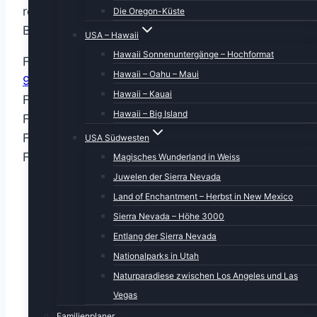
regulären Buchhandel oder für eine direkte
Die Oregon-Küste
Bestellung über Amazon.
USA – Hawaii
Hawaii Sonnenuntergänge – Hochformat
Format DIN A2 Premium Wand:
Hawaii – Oahu – Maui
9783516723496
Hawaii – Kauai
Format DIN A2 Wand:
9783516723373
Hawaii – Big Island
Format DIN A3 Wand:
9783516723335
Format DIN A4 Wand:
9783516723311
USA Südwesten
Format DIN A5 Tisch:
9783516723427
Magisches Wunderland in Weiss
Juwelen der Sierra Nevada
Land of Enchantment – Herbst in New Mexico
Sierra Nevada – Höhe 3000
Entlang der Sierra Nevada
Nationalparks in Utah
Naturparadiese zwischen Los Angeles und Las
Vegas
Familienplaner