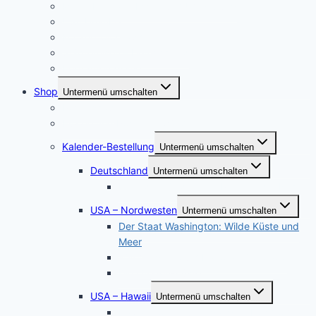
Meine Heimat – Essen und Umgebung
USA Urlaube
Konzertfotographie
Städtereisen – Deutschland
Portraitfotografie
Shop
Untermenü umschalten
Postershop
Puzzle und Posterleinwände
Kalender-Bestellung
Untermenü umschalten
Deutschland
Untermenü umschalten
Kalender Werden, die Perle an der Ruhr
USA – Nordwesten
Untermenü umschalten
Der Staat Washington: Wilde Küste und
Meer
Wyoming – South Dakota – Colorado
Die Oregon-Küste
USA – Hawaii
Untermenü umschalten
Hawaii Sonnenuntergänge – Hochformat