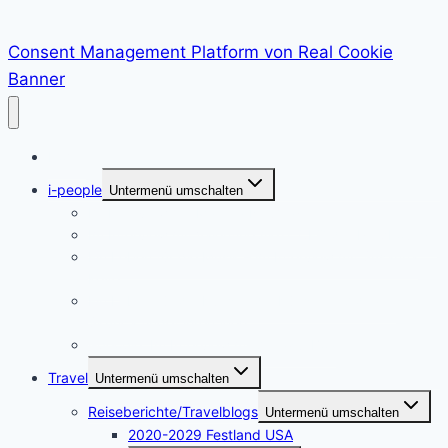
Consent Management Platform von Real Cookie
Banner
Home
i-people
Untermenü umschalten
Im Interview mit Martina Neumayer
Im Interview mit Valentine Alexi, CEO der PrepLounge
Ein Leben für die Musik – im Interview mit Susanna
Keye
Ein Leben für die Kunst – die Künstlerin Adriane
Skunca findet ihren Weg
i-people. Im Interview mit Akrazul Boa
Travel
Untermenü umschalten
Reiseberichte/Travelblogs
Untermenü umschalten
2020-2029 Festland USA