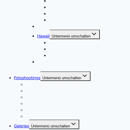
USA Mai 2017 – Arizona
USA Oktober 2016 – California – Nevada
USA August 2015 – Utah
USA Februar 2015 – Oregon
November 2021 – Kanada
Hawaii
Untermenü umschalten
USA Hawaii 2016
USA Hawaii 2014
USA Hawaii 2013
Dresden und Umgebung, zweiter Besuch März
2014
Fotoshootings
Untermenü umschalten
Portraitfotografie
Paarshootings
Sport und Action
Footoshootings – Andere Motive
Dienstleistungen
Ablauf
Galeries
Untermenü umschalten