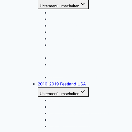
Untermenü umschalten
April 2026 – Naturwunder im Nordwesten
September 2025 – West Washington
März 2025 – Nevada – Utah
September 2024 – Kalifornien – Nevada
Mai 2024 – Nord-Kalifornien – Oregon
September 2023 – Yellowstone – Black
Hills
Mai 2023 – Südliches Arizona
September 2022 – Colorado – New
Mexico
Mai 2022 – Kalifornien – Nevada
2010-2019 Festland USA
Untermenü umschalten
USA Oktober 2019 – Nordkalifornien
USA Mai 2019 – Utah, Arizona
USA September 2018 – Sierra Nevada
USA Mai 2018 – Utah
USA November 2017 – Arizona