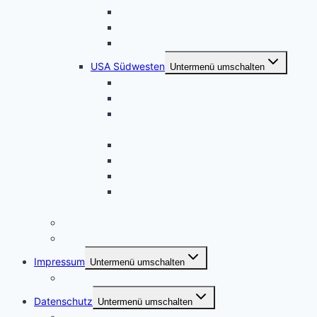
Hawaii – Oahu – Maui
Hawaii – Kauai
Hawaii – Big Island
USA Südwesten
Untermenü umschalten
Magisches Wunderland in Weiss
Juwelen der Sierra Nevada
Land of Enchantment – Herbst in New
Mexico
Sierra Nevada – Höhe 3000
Entlang der Sierra Nevada
Nationalparks in Utah
Naturparadiese zwischen Los Angeles
und Las Vegas
Familienplaner
Reiseberichte als E-Books
Impressum
Untermenü umschalten
Kontakt
Datenschutz
Untermenü umschalten