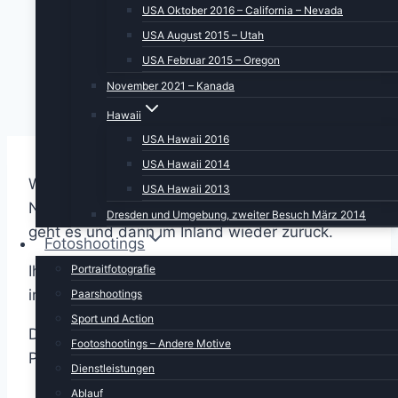
USA Oktober 2016 – California – Nevada
USA August 2015 – Utah
USA Februar 2015 – Oregon
November 2021 – Kanada
Hawaii
USA Hawaii 2016
USA Hawaii 2014
Wir starten diesmal von San Francisco Richtung
USA Hawaii 2013
Norden. Bis zur nördlichen Grenze von Oregon
Dresden und Umgebung, zweiter Besuch März 2014
geht es und dann im Inland wieder zurück.
Fotoshootings
Ihr wollt diesen großartigen Reisebericht nicht
Portraitfotografie
im Internet lesen?
Paarshootings
Sport und Action
Dann könnt Ihr ab sofort das Buch als
Footoshootings – Andere Motive
Paperback und als E-Book runterladen:
Dienstleistungen
Ablauf