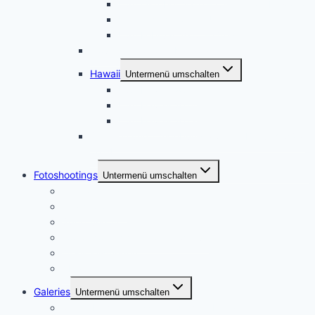
USA Oktober 2016 – California – Nevada
USA August 2015 – Utah
USA Februar 2015 – Oregon
November 2021 – Kanada
Hawaii
Untermenü umschalten
USA Hawaii 2016
USA Hawaii 2014
USA Hawaii 2013
Dresden und Umgebung, zweiter Besuch März
2014
Fotoshootings
Untermenü umschalten
Portraitfotografie
Paarshootings
Sport und Action
Footoshootings – Andere Motive
Dienstleistungen
Ablauf
Galeries
Untermenü umschalten
Meine Heimat – Essen und Umgebung