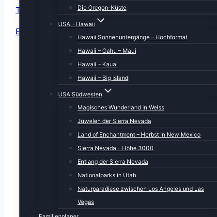
Die Oregon-Küste
Taschenbuch
USA – Hawaii
E-Book
Hawaii Sonnenuntergänge – Hochformat
Hawaii – Oahu – Maui
01.05.2024 – Flug nach San
Hawaii – Kauai
Francisco
02.05.2024 – San Francisco und
Hawaii – Big Island
Umgebung
USA Südwesten
03.05.2024 – Von Rohnert Park nach
Magisches Wunderland in Weiss
Ford Bragg
Juwelen der Sierra Nevada
04.05.2024 – Von Fort Bragg nach
Land of Enchantment – Herbst in New Mexico
Eureka
Sierra Nevada – Höhe 3000
05.05.2024 – Von Eureka nach Gold
Entlang der Sierra Nevada
Beach
Nationalparks in Utah
06.05.2024 – Von Gold Beach nach
Naturparadiese zwischen Los Angeles und Las
Coos Bay
Vegas
07.05.2024 – Von Gold Beach nach
Familienplaner