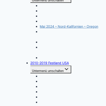
Untermenü umschalten
April 2026 – Naturwunder im Nordwesten
September 2025 – West Washington
März 2025 – Nevada – Utah
September 2024 – Kalifornien – Nevada
Mai 2024 – Nord-Kalifornien – Oregon
September 2023 – Yellowstone – Black
Hills
Mai 2023 – Südliches Arizona
September 2022 – Colorado – New
Mexico
Mai 2022 – Kalifornien – Nevada
2010-2019 Festland USA
Untermenü umschalten
USA Oktober 2019 – Nordkalifornien
USA Mai 2019 – Utah, Arizona
USA September 2018 – Sierra Nevada
USA Mai 2018 – Utah
USA November 2017 – Arizona
USA Mai 2017 – Arizona