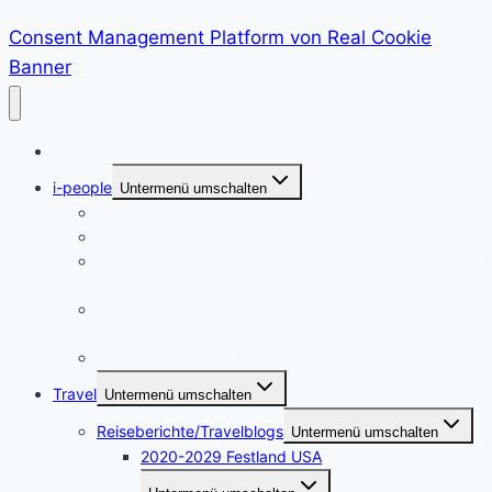
Consent Management Platform von Real Cookie
Banner
Home
i-people
Untermenü umschalten
Im Interview mit Martina Neumayer
Im Interview mit Valentine Alexi, CEO der PrepLounge
Ein Leben für die Musik – im Interview mit Susanna
Keye
Ein Leben für die Kunst – die Künstlerin Adriane
Skunca findet ihren Weg
i-people. Im Interview mit Akrazul Boa
Travel
Untermenü umschalten
Reiseberichte/Travelblogs
Untermenü umschalten
2020-2029 Festland USA