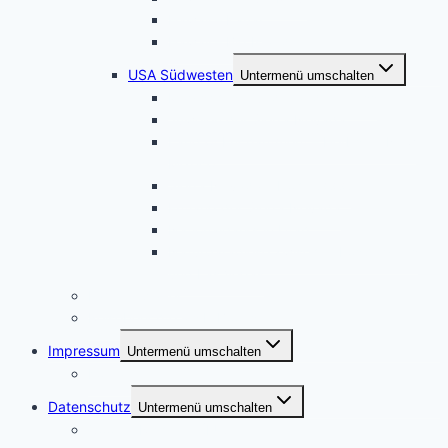
Hawaii – Kauai
Hawaii – Big Island
USA Südwesten
Untermenü umschalten
Magisches Wunderland in Weiss
Juwelen der Sierra Nevada
Land of Enchantment – Herbst in New
Mexico
Sierra Nevada – Höhe 3000
Entlang der Sierra Nevada
Nationalparks in Utah
Naturparadiese zwischen Los Angeles
und Las Vegas
Familienplaner
Reiseberichte als E-Books
Impressum
Untermenü umschalten
Kontakt
Datenschutz
Untermenü umschalten
Cookie-Richtlinie (EU)