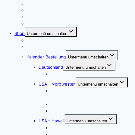
USA Urlaube
Konzertfotographie
Städtereisen – Deutschland
Portraitfotografie
Shop
Untermenü umschalten
Postershop
Puzzle und Posterleinwände
Kalender-Bestellung
Untermenü umschalten
Deutschland
Untermenü umschalten
Kalender Werden, die Perle an der Ruhr
USA – Nordwesten
Untermenü umschalten
Der Staat Washington: Wilde Küste und
Meer
Wyoming – South Dakota – Colorado
Die Oregon-Küste
USA – Hawaii
Untermenü umschalten
Hawaii Sonnenuntergänge – Hochformat
Hawaii – Oahu – Maui