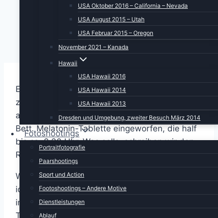
USA Oktober 2016 – California – Nevada
USA August 2015 – Utah
USA Februar 2015 – Oregon
November 2021 – Kanada
Hawaii
USA Hawaii 2016
Es kam, wie es kommen musste: Mr Jetlag hat
USA Hawaii 2014
zugeschlagen. Um 10 Uhr ging das Licht aus,
USA Hawaii 2013
aber um 12 Uhr stand ich wieder senkrecht im
Dresden und Umgebung, zweiter Besuch März 2014
Bett. Melatonin-Tablette eingeworfen, die half
Fotoshootings
bis ca. 2.30 Uhr. Was solls, schreiben wir den
Portraitfotografie
Reisebericht. Was steht heute an?
Paarshootings
Sport und Action
Wir haben bei Google Maps diverse Ziele
Footoshootings – Andere Motive
identifiziert, die auf dem Weg nach Norden
interessant aussehen und die wir zum großen
Dienstleistungen
Teil noch nicht besucht haben.
Ablauf