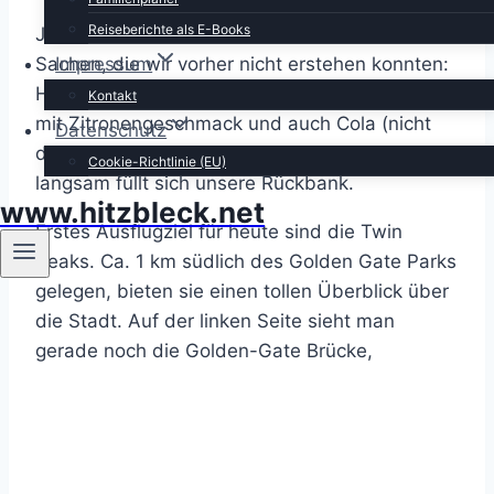
Reiseberichte als E-Books
Jedenfalls bekommen wir die meisten der
Impressum
Sachen, die wir vorher nicht erstehen konnten:
Hazelnut Creamer, Limonaden-Pulver, Sprudel
Kontakt
mit Zitronengeschmack und auch Cola (nicht
Datenschutz
das Original) zu einem moderateren Preis. So
Cookie-Richtlinie (EU)
langsam füllt sich unsere Rückbank.
www.hitzbleck.net
Erstes Ausflugziel für heute sind die Twin
Peaks. Ca. 1 km südlich des Golden Gate Parks
gelegen, bieten sie einen tollen Überblick über
die Stadt. Auf der linken Seite sieht man
gerade noch die Golden-Gate Brücke,