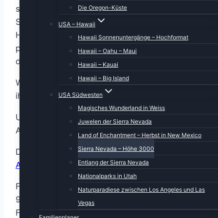
schneebedeckten Gipfeln über kristallklare
Die Oregon-Küste
Seen bis hin zu farbenfrohen
USA – Hawaii
Herbstlandschaften – dieser Kalender
Hawaii Sonnenuntergänge – Hochformat
präsentiert die unvergleichliche Schönheit
Hawaii – Oahu – Maui
dieser einzigartigen Naturlandschaft.
Hawaii – Kauai
Hawaii – Big Island
Weitere Fotos und den Reisebericht dazu findet
ihr
hier
.
USA Südwesten
Magisches Wunderland in Weiss
Und den Reisebericht könnt ihr auch bei
Juwelen der Sierra Nevada
Amazon
runterladen
.
Land of Enchantment – Herbst in New Mexico
Sierra Nevada – Höhe 3000
Direkter Link zur Kalender-Bestellung bei
Entlang der Sierra Nevada
Amazon
:
Nationalparks in Utah
Format DIN A2 Premium Wand:
Naturparadiese zwischen Los Angeles und Las
9783457425169
Vegas
Format DIN A2 Wand: 9783457573518
Familienplaner