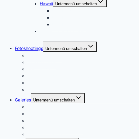
Hawaii
Untermenü umschalten
USA Hawaii 2016
USA Hawaii 2014
USA Hawaii 2013
Dresden und Umgebung, zweiter Besuch März
2014
Fotoshootings
Untermenü umschalten
Portraitfotografie
Paarshootings
Sport und Action
Footoshootings – Andere Motive
Dienstleistungen
Ablauf
Galeries
Untermenü umschalten
Meine Heimat – Essen und Umgebung
USA Urlaube
Konzertfotographie
Städtereisen – Deutschland
Portraitfotografie