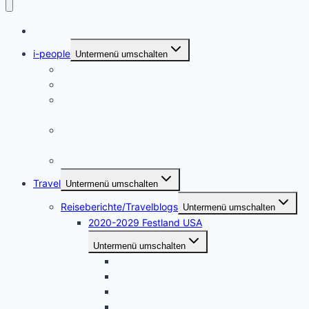
Home
i-people
Untermenü umschalten
Im Interview mit Martina Neumayer
Im Interview mit Valentine Alexi, CEO der PrepLounge
Ein Leben für die Musik – im Interview mit Susanna
Keye
Ein Leben für die Kunst – die Künstlerin Adriane
Skunca findet ihren Weg
i-people. Im Interview mit Akrazul Boa
Travel
Untermenü umschalten
Reiseberichte/Travelblogs
Untermenü umschalten
2020-2029 Festland USA
Untermenü umschalten
April 2026 – Naturwunder im Nordwesten
September 2025 – West Washington
März 2025 – Nevada – Utah
September 2024 – Kalifornien – Nevada