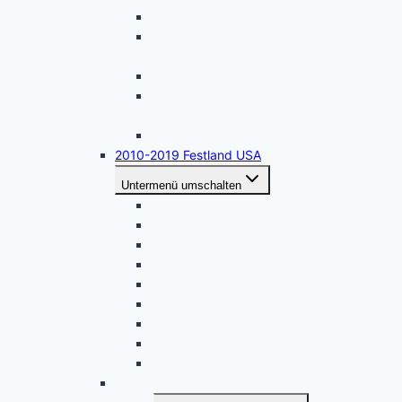
Mai 2024 – Nord-Kalifornien – Oregon
September 2023 – Yellowstone – Black
Hills
Mai 2023 – Südliches Arizona
September 2022 – Colorado – New
Mexico
Mai 2022 – Kalifornien – Nevada
2010-2019 Festland USA
Untermenü umschalten
USA Oktober 2019 – Nordkalifornien
USA Mai 2019 – Utah, Arizona
USA September 2018 – Sierra Nevada
USA Mai 2018 – Utah
USA November 2017 – Arizona
USA Mai 2017 – Arizona
USA Oktober 2016 – California – Nevada
USA August 2015 – Utah
USA Februar 2015 – Oregon
November 2021 – Kanada