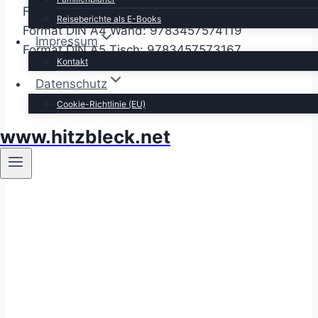
Format DIN A3 Wand: 9783457573914
Reiseberichte als E-Books
Format DIN A4 Wand: 9783457574119
Impressum
Format DIN A5 Tisch: 9783457573167
Kontakt
Datenschutz
Cookie-Richtlinie (EU)
www.hitzbleck.net