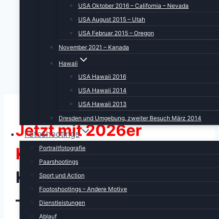
USA Oktober 2016 – California – Nevada
USA August 2015 – Utah
USA Februar 2015 – Oregon
November 2021 – Kanada
Hawaii
USA Hawaii 2016
USA Hawaii 2014
USA Hawaii 2013
Dresden und Umgebung, zweiter Besuch März 2014
Jetzt mit 2026er
Fotoshootings
Portraitfotografie
Kalendarium
Paarshootings
Kalender “Sierra Nevada
Sport und Action
Footoshootings – Andere Motive
– Höhe 3000”
Dienstleistungen
Ablauf