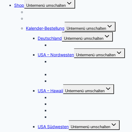
Shop
Untermenü umschalten
Postershop
Puzzle und Posterleinwände
Kalender-Bestellung
Untermenü umschalten
Deutschland
Untermenü umschalten
Kalender Werden, die Perle an der Ruhr
USA – Nordwesten
Untermenü umschalten
Der Staat Washington: Wilde Küste und
Meer
Wyoming – South Dakota – Colorado
Die Oregon-Küste
USA – Hawaii
Untermenü umschalten
Hawaii Sonnenuntergänge – Hochformat
Hawaii – Oahu – Maui
Hawaii – Kauai
Hawaii – Big Island
USA Südwesten
Untermenü umschalten