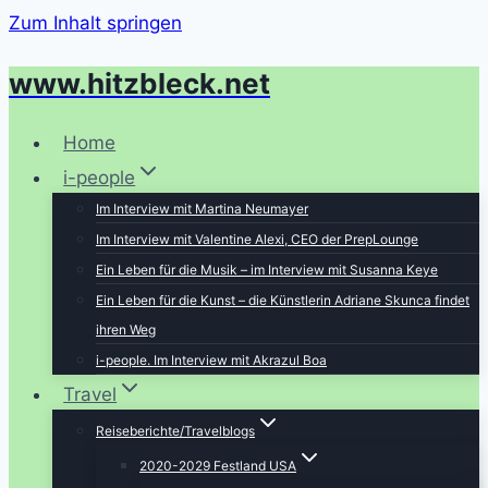
Zum Inhalt springen
www.hitzbleck.net
Home
i-people
Im Interview mit Martina Neumayer
Im Interview mit Valentine Alexi, CEO der PrepLounge
Ein Leben für die Musik – im Interview mit Susanna Keye
Ein Leben für die Kunst – die Künstlerin Adriane Skunca findet
ihren Weg
i-people. Im Interview mit Akrazul Boa
Travel
Reiseberichte/Travelblogs
2020-2029 Festland USA