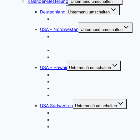
Kalender-Bestellung
Untermenü umschalten
Deutschland
Untermenü umschalten
Kalender Werden, die Perle an der Ruhr
USA – Nordwesten
Untermenü umschalten
Der Staat Washington: Wilde Küste und
Meer
Wyoming – South Dakota – Colorado
Die Oregon-Küste
USA – Hawaii
Untermenü umschalten
Hawaii Sonnenuntergänge – Hochformat
Hawaii – Oahu – Maui
Hawaii – Kauai
Hawaii – Big Island
USA Südwesten
Untermenü umschalten
Magisches Wunderland in Weiss
Juwelen der Sierra Nevada
Land of Enchantment – Herbst in New
Mexico