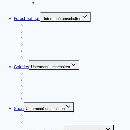
Dresden und Umgebung, zweiter Besuch März
2014
Fotoshootings
Untermenü umschalten
Portraitfotografie
Paarshootings
Sport und Action
Footoshootings – Andere Motive
Dienstleistungen
Ablauf
Galeries
Untermenü umschalten
Meine Heimat – Essen und Umgebung
USA Urlaube
Konzertfotographie
Städtereisen – Deutschland
Portraitfotografie
Shop
Untermenü umschalten
Postershop
Puzzle und Posterleinwände