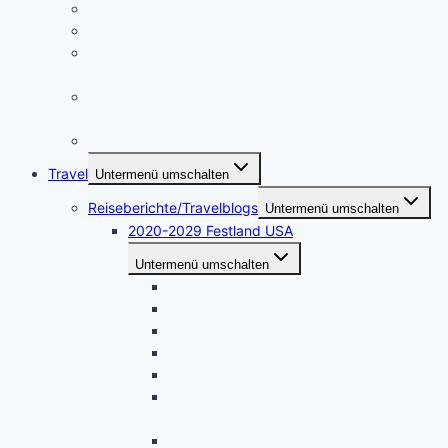
Im Interview mit Martina Neumayer
Im Interview mit Valentine Alexi, CEO der PrepLounge
Ein Leben für die Musik – im Interview mit Susanna
Keye
Ein Leben für die Kunst – die Künstlerin Adriane
Skunca findet ihren Weg
i-people. Im Interview mit Akrazul Boa
Travel
Untermenü umschalten
Reiseberichte/Travelblogs
Untermenü umschalten
2020-2029 Festland USA
Untermenü umschalten
April 2026 – Naturwunder im Nordwesten
September 2025 – West Washington
März 2025 – Nevada – Utah
September 2024 – Kalifornien – Nevada
Mai 2024 – Nord-Kalifornien – Oregon
September 2023 – Yellowstone – Black
Hills
Mai 2023 – Südliches Arizona