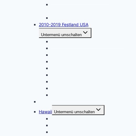
September 2022 – Colorado – New
Mexico
Mai 2022 – Kalifornien – Nevada
2010-2019 Festland USA
Untermenü umschalten
USA Oktober 2019 – Nordkalifornien
USA Mai 2019 – Utah, Arizona
USA September 2018 – Sierra Nevada
USA Mai 2018 – Utah
USA November 2017 – Arizona
USA Mai 2017 – Arizona
USA Oktober 2016 – California – Nevada
USA August 2015 – Utah
USA Februar 2015 – Oregon
November 2021 – Kanada
Hawaii
Untermenü umschalten
USA Hawaii 2016
USA Hawaii 2014
USA Hawaii 2013