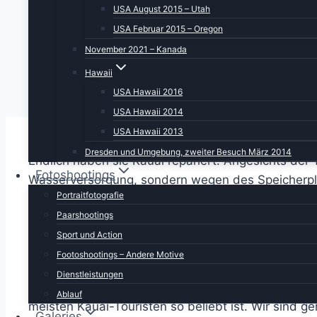
USA August 2015 – Utah
USA Februar 2015 – Oregon
November 2021 – Kanada
Hawaii
USA Hawaii 2016
USA Hawaii 2014
USA Hawaii 2013
Dresden und Umgebung, zweiter Besuch März 2014
Endlich haben sie Kauai repariert. Angesichts der
Fotoshootings
Wasserversorgung, sondern wegen des Speicherplat
Portraitfotografie
das schöne ist, wir sitzen im Trockenen und müss
Paarshootings
Habe übrigens gerade noch einen netten Spruch ge
Sport und Action
Kokosnüssen gefressen”. Hat mich nachdenklich g
Footoshootings – Andere Motive
Dienstleistungen
Aber egal, was häufiger passiert, wir haben eine
Ablauf
meisten Kauai-Touristen so beliebt ist. Wir sind 
Galeries