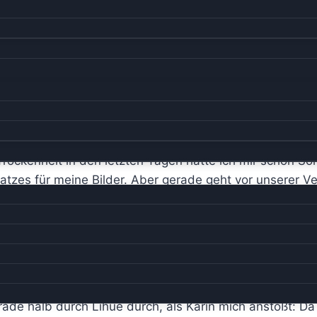
 Trockenheit in den letzten Tagen hatte ich mir schon 
zes für meine Bilder. Aber gerade geht vor unserer Ve
en auch unsere Kleidung nicht ändern. Es ist immer noc
lesen: “Es werden statistisch gesehen mehr Leute von
emacht. Welche Konsequenzen sollte ich daraus ziehen
n Regentag zu durchleben. Also fahren wir ins “Sonnenl
gerade halb durch Lihue durch, als Karin mich anstößt: 