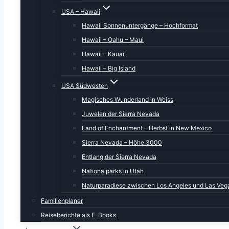
USA – Hawaii
Hawaii Sonnenuntergänge – Hochformat
Hawaii – Oahu – Maui
Hawaii – Kauai
Hawaii – Big Island
USA Südwesten
Magisches Wunderland in Weiss
Juwelen der Sierra Nevada
Land of Enchantment – Herbst in New Mexico
Sierra Nevada – Höhe 3000
Attraktion das Spouting Horn, ein Loch in der Fe
Entlang der Sierra Nevada
Nationalparks in Utah
Naturparadiese zwischen Los Angeles und Las Veg
Familienplaner
Reiseberichte als E-Books