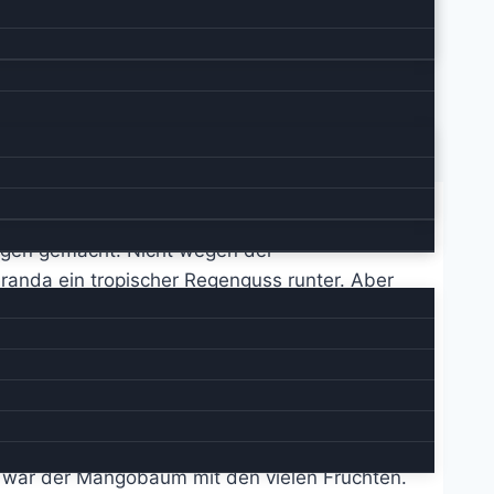
Sorgen gemacht. Nicht wegen der
randa ein tropischer Regenguss runter. Aber
h gleichbleibend warm.
 herabfallenden Haien erschlagen als von
?
och” Po’ipu, welches genau deswegen bei den
Da war der Mangobaum mit den vielen Früchten.