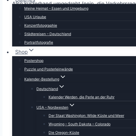
Also kurzerhand umgedreht (nein, die Verkehrsreg
Meine Heimat – Essen und Umgebung
Mango-Smoothie zusammengesammelt.
USA Urlaube
Konzertfotographie
Städtereisen – Deutschland
Portraitfotografie
Shop
Postershop
Puzzle und Posterleinwände
Kalender-Bestellung
Deutschland
Kalender Werden, die Perle an der Ruhr
USA – Nordwesten
Der Staat Washington: Wilde Küste und Meer
Wyoming – South Dakota – Colorado
Die Oregon-Küste