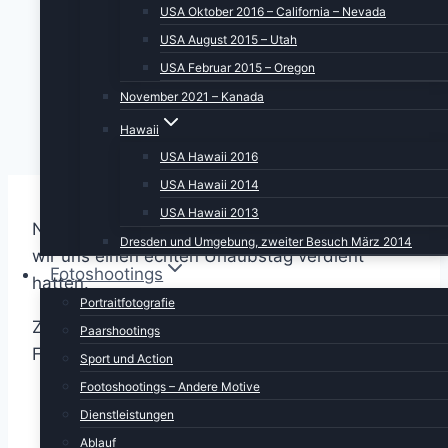
USA Oktober 2016 – California – Nevada
USA August 2015 – Utah
USA Februar 2015 – Oregon
November 2021 – Kanada
Hawaii
USA Hawaii 2016
USA Hawaii 2014
USA Hawaii 2013
Nach den gestrigen Strapazen fanden wir, dass
Dresden und Umgebung, zweiter Besuch März 2014
wir uns einen echten Urlaubstag verdient
Fotoshootings
hatten.
Portraitfotografie
Zuerst aber ein ausgiebiges und gesundes
Paarshootings
Frühstück.
Sport und Action
Footoshootings – Andere Motive
Dienstleistungen
Ablauf