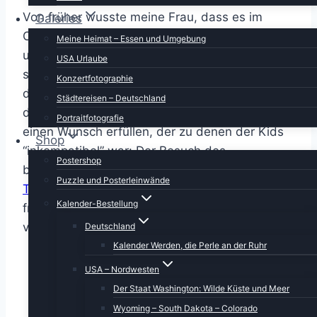
Von früher wusste meine Frau, dass es im
Galeries
Osten der Insel noch ein paar traumhafte, von
Meine Heimat – Essen und Umgebung
uns unentdeckte Strände gibt. Nur lagen diese
USA Urlaube
soweit ab von den normalen “Touristenrouten”,
Konzertfotographie
dass auch wir es bisher nicht geschafft hatten,
Städtereisen – Deutschland
dort vorbeizuschauen. Außerdem wollte ich mir
Portraitfotografie
einen Wunsch erfüllen, der zu denen der Kids
Shop
“inkompatibel” war: Der Besuch des
Postershop
buddistischen Tempels im “
Valley of the
Puzzle und Posterleinwände
Temples
“: In einem malerischen Tal liegen
Kalender-Bestellung
friedlich vereint die Begräbnisstätten
verschiedenster Religionen.
Deutschland
Kalender Werden, die Perle an der Ruhr
USA – Nordwesten
Der Staat Washington: Wilde Küste und Meer
Wyoming – South Dakota – Colorado