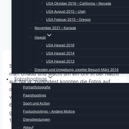
USA Oktober 2016 – California – Nevada
USA August 2015 – Utah
USA Februar 2015 – Oregon
November 2021 – Kanada
Hawaii
USA Hawaii 2016
USA Hawaii 2014
USA Hawaii 2013
So ein Jetlag kann doch echt blöd sein. Da hat
Dresden und Umgebung, zweiter Besuch März 2014
man Urlaub und wacht um ein Uhr in der Nacht
Fotoshootings
auf. Na ja, zumindest konnten die Fotos auf
Portraitfotografie
den Rechner gesichert und der Bericht des
Paarshootings
vorangegangen Tages geschrieben werden. Ab
Sport und Action
6.30 Uhr war das Frühstücksbuffet im Hotel
Footoshootings – Andere Motive
geöffnet, der Flug nach Hilo, Big Island war für
Dienstleistungen
15.30 Uhr terminiert. Was tun?
Ablauf