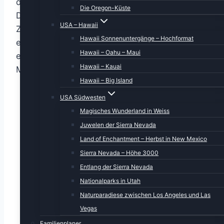
dass uns der graue Himmel nicht wunderte.
Die Oregon-Küste
Das Valley ist in den letzten Jahrzehnten ein
USA – Hawaii
Zufluchtsort für Aussteiger geworden. Die
Hawaii Sonnenuntergänge – Hochformat
einzige Straße, die hinunter führt, zeigt
Hawaii – Oahu – Maui
einerseits zum Strand, andererseits ca. eine
Hawaii – Kauai
Meile ins Innere des Tals.
Hawaii – Big Island
USA Südwesten
Magisches Wunderland in Weiss
Juwelen der Sierra Nevada
Land of Enchantment – Herbst in New Mexico
Sierra Nevada – Höhe 3000
Entlang der Sierra Nevada
Nationalparks in Utah
Naturparadiese zwischen Los Angeles und Las
Vegas
Familienplaner