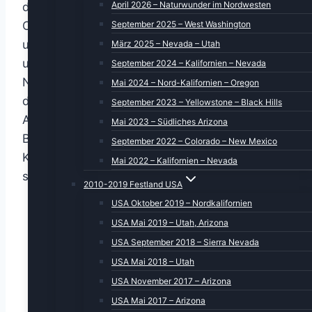
April 2026 – Naturwunder im Nordwesten
die Leser/innen des Reiseberichts).
September 2025 – West Washington
Obwohl noch gut ein Dutzend anderer Ziele auf
unserer ToDo-Liste standen, entschlossen wir
März 2025 – Nevada – Utah
uns, dem Nieselregen zu entfliehen und gen
September 2024 – Kalifornien – Nevada
Norden zum Waipio-Valley zu fahren. Was es
Mai 2024 – Nord-Kalifornien – Oregon
damit auf sich hat, dazu später.
September 2023 – Yellowstone – Black Hills
Auf dem Weg nach Norden liegen so einige
Mai 2023 – Südliches Arizona
Beachparks, aber wir stoppten nur am
September 2022 – Colorado – New Mexico
Kolekole-Park, welcher von Surfern wegen
Mai 2022 – Kalifornien – Nevada
seiner Brandung gerne genutzt wird.
2010-2019 Festland USA
USA Oktober 2019 – Nordkalifornien
USA Mai 2019 – Utah, Arizona
USA September 2018 – Sierra Nevada
USA Mai 2018 – Utah
USA November 2017 – Arizona
USA Mai 2017 – Arizona