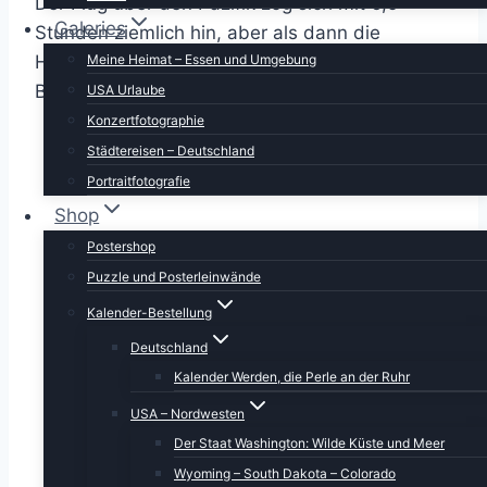
Der Flug über den Pazifik zog sich mit 6,5
Galeries
Stunden ziemlich hin, aber als dann die
Meine Heimat – Essen und Umgebung
Hawaiianischen Inseln beim Sinkflug in den
Blick kamen, war alles vergessen.
USA Urlaube
Konzertfotographie
Städtereisen – Deutschland
Portraitfotografie
Shop
Postershop
Puzzle und Posterleinwände
Kalender-Bestellung
Deutschland
Kalender Werden, die Perle an der Ruhr
USA – Nordwesten
Der Staat Washington: Wilde Küste und Meer
Wyoming – South Dakota – Colorado