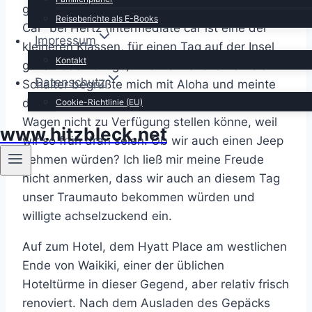
gefischt und auf zu unserem “Intermediate-
Reiseberichte als E-Books
Car” bei Hertz (Intermediate car ist eine der
Impressum
kleineren Klassen, für einen Tag auf der Insel
Kontakt
genau das richtige). Die freundliche Dame am
Datenschutz
Schalter begrüßte mich mit Aloha und meinte
dann, dass sie uns leider den gewünschten
Cookie-Richtlinie (EU)
Wagen nicht zu Verfügung stellen könne, weil
www.hitzbleck.net
wir so früh dran seien. Ob wir auch einen Jeep
nehmen würden? Ich ließ mir meine Freude
nicht anmerken, dass wir auch an diesem Tag
unser Traumauto bekommen würden und
willigte achselzuckend ein.
Auf zum Hotel, dem Hyatt Place am westlichen
Ende von Waikiki, einer der üblichen
Hoteltürme in dieser Gegend, aber relativ frisch
renoviert. Nach dem Ausladen des Gepäcks