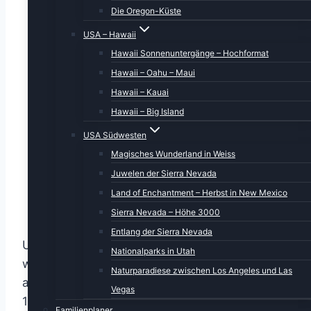
Die Oregon-Küste
USA – Hawaii
Hawaii Sonnenuntergänge – Hochformat
Hawaii – Oahu – Maui
Hawaii – Kauai
Hawaii – Big Island
USA Südwesten
Magisches Wunderland in Weiss
Juwelen der Sierra Nevada
Land of Enchantment – Herbst in New Mexico
Sierra Nevada – Höhe 3000
Entlang der Sierra Nevada
Und beim Aussteigen begrüßten uns die so
Nationalparks in Utah
wunderbaren Tradewinds, die das Klima so
Naturparadiese zwischen Los Angeles und Las
angenehm machen. Local time at destination:
Vegas
12 Uhr. Schnell den Koffer vom Gepäckband
Familienplaner