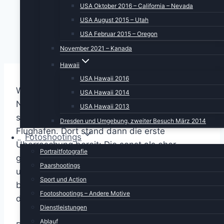
USA Oktober 2016 – California – Nevada
USA August 2015 – Utah
USA Februar 2015 – Oregon
November 2021 – Kanada
Hawaii
USA Hawaii 2016
Wie nicht anders zu erwarten war, ging die
USA Hawaii 2014
Nacht um vier Uhr zu Ende. Also Sachen
USA Hawaii 2013
sortieren, einpacken und um 6 Uhr zum
Dresden und Umgebung, zweiter Besuch März 2014
Flughafen. Dort stand dann die erste
Fotoshootings
Überraschung bereit: Die sonst als eher
Portraitfotografie
großzügig bekannten Amerikaner wogen
Paarshootings
unsere Tasche, stellten fest: 54 pounds, also
Sport und Action
bitte umpacken. Also, liebe Touris: 23 Kilo auf
Footoshootings – Andere Motive
der Wage sind nicht gleich 50 pounds!!!
Dienstleistungen
Ablauf