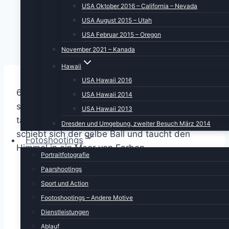
USA Oktober 2016 – California – Nevada
USA August 2015 – Utah
USA Februar 2015 – Oregon
November 2021 – Kanada
Hawaii
USA Hawaii 2016
6.15 Uhr. Ich werde zart angestubst: Steh
USA Hawaii 2014
schnell auf, die Sonne geht gerade auf. Und
USA Hawaii 2013
tatsächlich, hinter und durch die Wolken
Dresden und Umgebung, zweiter Besuch März 2014
schiebt sich der gelbe Ball und taucht den
Fotoshootings
Himmel in ein Meer von Farben.
Portraitfotografie
Paarshootings
Sport und Action
Footoshootings – Andere Motive
Dienstleistungen
Ablauf