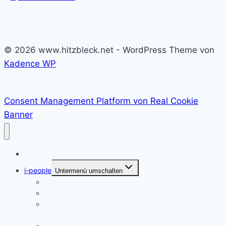
© 2026 www.hitzbleck.net - WordPress Theme von
Kadence WP
Consent Management Platform von Real Cookie
Banner
Home
i-people
Untermenü umschalten
Im Interview mit Martina Neumayer
Im Interview mit Valentine Alexi, CEO der PrepLounge
Ein Leben für die Musik – im Interview mit Susanna
Keye