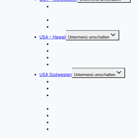
Der Staat Washington: Wilde Küste und
Meer
Wyoming – South Dakota – Colorado
Die Oregon-Küste
USA – Hawaii
Untermenü umschalten
Hawaii Sonnenuntergänge – Hochformat
Hawaii – Oahu – Maui
Hawaii – Kauai
Hawaii – Big Island
USA Südwesten
Untermenü umschalten
Magisches Wunderland in Weiss
Juwelen der Sierra Nevada
Land of Enchantment – Herbst in New
Mexico
Sierra Nevada – Höhe 3000
Entlang der Sierra Nevada
Nationalparks in Utah
Naturparadiese zwischen Los Angeles
und Las Vegas