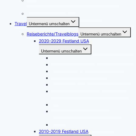
Ein Leben für die Kunst – die Künstlerin Adriane
Skunca findet ihren Weg
i-people. Im Interview mit Akrazul Boa
Travel
Untermenü umschalten
Reiseberichte/Travelblogs
Untermenü umschalten
2020-2029 Festland USA
Untermenü umschalten
April 2026 – Naturwunder im Nordwesten
September 2025 – West Washington
März 2025 – Nevada – Utah
September 2024 – Kalifornien – Nevada
Mai 2024 – Nord-Kalifornien – Oregon
September 2023 – Yellowstone – Black
Hills
Mai 2023 – Südliches Arizona
September 2022 – Colorado – New
Mexico
Mai 2022 – Kalifornien – Nevada
2010-2019 Festland USA