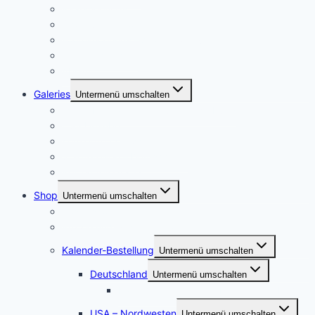
Paarshootings
Sport und Action
Footoshootings – Andere Motive
Dienstleistungen
Ablauf
Galeries
Untermenü umschalten
Meine Heimat – Essen und Umgebung
USA Urlaube
Konzertfotographie
Städtereisen – Deutschland
Portraitfotografie
Shop
Untermenü umschalten
Postershop
Puzzle und Posterleinwände
Kalender-Bestellung
Untermenü umschalten
Deutschland
Untermenü umschalten
Kalender Werden, die Perle an der Ruhr
USA – Nordwesten
Untermenü umschalten