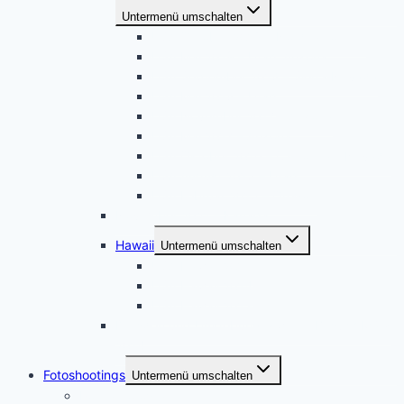
Untermenü umschalten
USA Oktober 2019 – Nordkalifornien
USA Mai 2019 – Utah, Arizona
USA September 2018 – Sierra Nevada
USA Mai 2018 – Utah
USA November 2017 – Arizona
USA Mai 2017 – Arizona
USA Oktober 2016 – California – Nevada
USA August 2015 – Utah
USA Februar 2015 – Oregon
November 2021 – Kanada
Hawaii
Untermenü umschalten
USA Hawaii 2016
USA Hawaii 2014
USA Hawaii 2013
Dresden und Umgebung, zweiter Besuch März
2014
Fotoshootings
Untermenü umschalten
Portraitfotografie