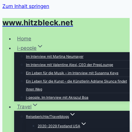
Zum Inhalt springen
www.hitzbleck.net
Home
i-people
Im Interview mit Martina Neumayer
Im Interview mit Valentine Alexi, CEO der PrepLounge
Ein Leben für die Musik – im Interview mit Susanna Keye
Ein Leben für die Kunst – die Künstlerin Adriane Skunca findet
ihren Weg
i-people. Im Interview mit Akrazul Boa
Travel
Reiseberichte/Travelblogs
2020-2029 Festland USA