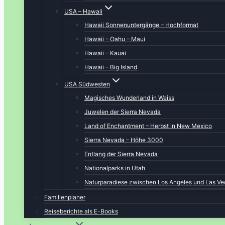
USA – Hawaii
Hawaii Sonnenuntergänge – Hochformat
Hawaii – Oahu – Maui
Hawaii – Kauai
Hawaii – Big Island
USA Südwesten
Magisches Wunderland in Weiss
Juwelen der Sierra Nevada
Land of Enchantment – Herbst in New Mexico
Sierra Nevada – Höhe 3000
Entlang der Sierra Nevada
Nationalparks in Utah
Naturparadiese zwischen Los Angeles und Las Ve
Familienplaner
Reiseberichte als E-Books