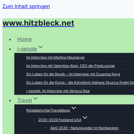
Zum Inhalt springen
www.hitzbleck.net
Home
i-people
Im Interview mit Martina Neumayer
Im Interview mit Valentine Alexi, CEO der PrepLounge
Ein Leben für die Musik – im Interview mit Susanna Keye
Ein Leben für die Kunst – die Künstlerin Adriane Skunca findet i
i-people. Im Interview mit Akrazul Boa
Travel
Reiseberichte/Travelblogs
2020-2029 Festland USA
April 2026 – Naturwunder im Nordwesten