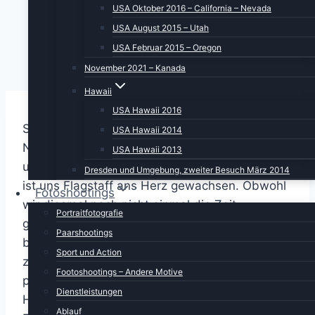
USA Oktober 2016 – California – Nevada
USA August 2015 – Utah
USA Februar 2015 – Oregon
November 2021 – Kanada
Hawaii
USA Hawaii 2016
Schaaade, wir müssen Flagstaff verlassen.
USA Hawaii 2014
Nicht nur, dass wir es sehr genossen haben,
USA Hawaii 2013
unser Zweiraumstudio zu bewohnen. Irgendwie
Dresden und Umgebung, zweiter Besuch März 2014
ist uns Flagstaff ans Herz gewachsen. Obwohl
Fotoshootings
wir diesmal noch nicht einmal die Zeit
Portraitfotografie
gefunden haben, durch Downtown zu
Paarshootings
bummeln. Und anstatt direkt auf den Interstate
Sport und Action
zu fahren und Flagstaff nur durch Zuwinken zu
Footoshootings – Andere Motive
passieren, setzen wir uns einfach auf die
Dienstleistungen
Hauptstraße. Ich mache am Visitorcenter ein
Ablauf