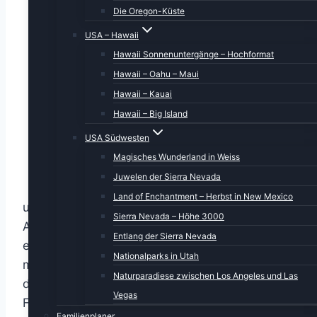
Die Oregon-Küste
USA – Hawaii
Hawaii Sonnenuntergänge – Hochformat
Hawaii – Oahu – Maui
Hawaii – Kauai
Hawaii – Big Island
USA Südwesten
Magisches Wunderland in Weiss
Juwelen der Sierra Nevada
Land of Enchantment – Herbst in New Mexico
und wir kreuzen noch einmal durch die
Sierra Nevada – Höhe 3000
Altstadt. An einer Kreuzung kann ich gerade
Entlang der Sierra Nevada
eben noch den Schilderwald ablichten, der
Nationalparks in Utah
mich regelmäßig fasziniert, wenn ich dort mit
Naturparadiese zwischen Los Angeles und Las
dem Auto stehe oder vorbeifahre. Ob vom
Vegas
Fremdenverkehrsverein ein Studiengang zum
Familienplaner