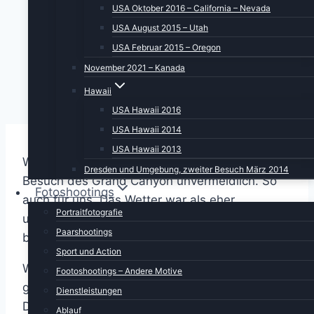
USA Oktober 2016 – California – Nevada
USA August 2015 – Utah
USA Februar 2015 – Oregon
November 2021 – Kanada
Hawaii
USA Hawaii 2016
USA Hawaii 2014
USA Hawaii 2013
Wenn man sich in Flagstaff aufhält, ist ein
Dresden und Umgebung, zweiter Besuch März 2014
Besuch des Grand Canyon unvermeidlich. So
Fotoshootings
auch für uns. Das Wetter war als eher
Portraitfotografie
unbeständig angekündigt worden, zumindest
Paarshootings
bläute nach dem Aufwachen noch der Himmel.
Sport und Action
Wir marschierten in unser Frühstücksrestaurant
Footoshootings – Andere Motive
gegenüber. Erinnungen an 2019 werden wach:
Dienstleistungen
Da war ich die gleiche Strecke gegangen, wie
Ablauf