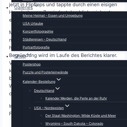
jetzt in Flipflops und tappte durch einen eisigen
Galeries
Hagelschauer. Zumindest das blieb mir heute
Meine Heimat – Essen und Umgebung
erspart.
USA Urlaube
Konzertfotographie
Man kann den Canyon entweder von West
Städtereisen – Deutschland
nach Ost oder umgekehrt durchfahren. Wir
hatten uns für die erste Version entschieden,
Portraitfotografie
Begründung wird im Laufe des Berichtes klarer.
Shop
Voher vorsichtshalber nochmal tanken, da
Postershop
kommen schon ein paar Meilen zusammen. Am
Puzzle und Posterleinwände
billigsten war es wie früher am Safeway Ecke
Kalender-Bestellung
West und East Cedar. Von dort aus ging es
Deutschland
direkt weiter bis zu 180.
Kalender Werden, die Perle an der Ruhr
Im Sonnenlicht leuchteten uns die San
USA – Nordwesten
Francisco Mountains entgegen.
Der Staat Washington: Wilde Küste und Meer
Wyoming – South Dakota – Colorado