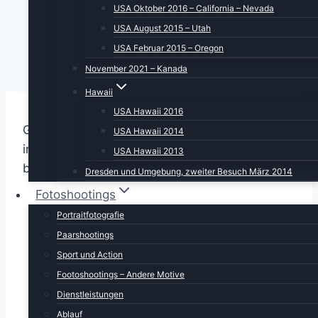
USA Oktober 2016 – California – Nevada
USA August 2015 – Utah
USA Februar 2015 – Oregon
November 2021 – Kanada
Hawaii
USA Hawaii 2016
Guten Morgen, liebe Sonne. Wenn Du so schön
USA Hawaii 2014
ins Fenster reinscheinst, wer kann da liegen
USA Hawaii 2013
bleiben?
Dresden und Umgebung, zweiter Besuch März 2014
Fotoshootings
Portraitfotografie
Paarshootings
Sport und Action
Footoshootings – Andere Motive
Dienstleistungen
Ablauf