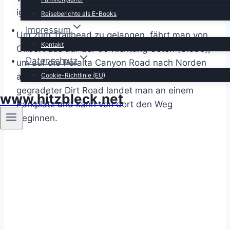
ignorierte.
Reiseberichte als E-Books
Impressum
Um zum Trailhead zu gelangen, fährt man von
Kontakt
Gilbert aus auf der 60 Richtung Osten (Globe),
Datenschutz
um auf die Peralta Canyon Road nach Norden
Cookie-Richtlinie (EU)
abzubiegen. Nach ca. 6 Meilen auf gut
gegradeter Dirt Road landet man an einem
www.hitzbleck.net
Parkplatz und kann von dort den Weg
beginnen.