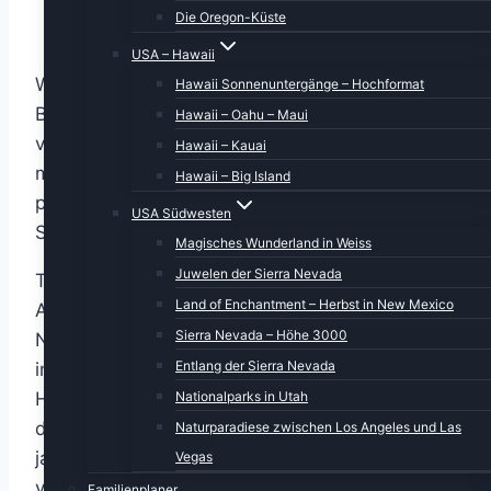
Die Oregon-Küste
USA – Hawaii
Wir begaben uns zeitig zum Frühstück.
Hawaii Sonnenuntergänge – Hochformat
Besonders hervorzuheben war die
Hawaii – Oahu – Maui
vollautomatische Kaffeemaschine, die alle
Hawaii – Kauai
möglichen Sorten einfach auf Knopfdruck
Hawaii – Big Island
produzierte. Aber auch sonst war die
USA Südwesten
Speisenauswahl nicht von schlechten Eltern.
Magisches Wunderland in Weiss
Juwelen der Sierra Nevada
Thema/Planung für heute: Der Wave Cave Trail.
Land of Enchantment – Herbst in New Mexico
Auf meinen Streifzügen durch das Netz der
Sierra Nevada – Höhe 3000
Netze war mir eine Wanderung zu einer Höhle
Entlang der Sierra Nevada
in Felsen aufgefallen. Länge ca. 5 Kilometer,
Nationalparks in Utah
Höhenunterschied ca. 250 m. Laut Alltrails war
der Weg als schwierig beschrieben, was laut
Naturparadiese zwischen Los Angeles und Las
jammernde Proteste bei der besten Wanderin
Vegas
von allen hervorrief. Die ich aber geflissentlich
Familienplaner