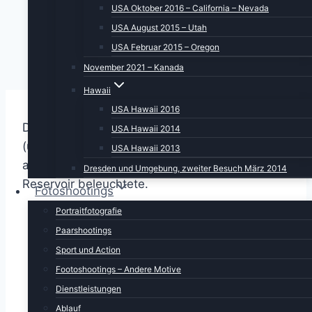
USA Oktober 2016 – California – Nevada
USA August 2015 – Utah
USA Februar 2015 – Oregon
November 2021 – Kanada
Hawaii
USA Hawaii 2016
Dillon ist gemütlich. Nach einer kühlen Nacht
USA Hawaii 2014
(unter warmen Decken) konnten wir vom Bett
USA Hawaii 2013
aus sehen, wie die Sonne langsam das Dillon
Dresden und Umgebung, zweiter Besuch März 2014
Reservoir beleuchtete.
Fotoshootings
Portraitfotografie
Paarshootings
Sport und Action
Footoshootings – Andere Motive
Dienstleistungen
Ablauf