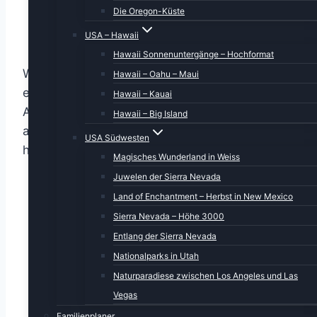
Die Oregon-Küste
USA – Hawaii
Hawaii Sonnenuntergänge – Hochformat
Wir gehen jetzt erstmal frühstücken (übrigens
Hawaii – Oahu – Maui
ein sehr reichhaltiges Frühstück mit mehr
Hawaii – Kauai
Auswahlmöglichkeiten als bei den meisten
Hawaii – Big Island
anderen Hotels, die wir in diesem Urlaub erlebt
USA Südwesten
hatten).
Magisches Wunderland in Weiss
Juwelen der Sierra Nevada
Land of Enchantment – Herbst in New Mexico
Sierra Nevada – Höhe 3000
Entlang der Sierra Nevada
Nationalparks in Utah
Naturparadiese zwischen Los Angeles und Las
Vegas
Familienplaner