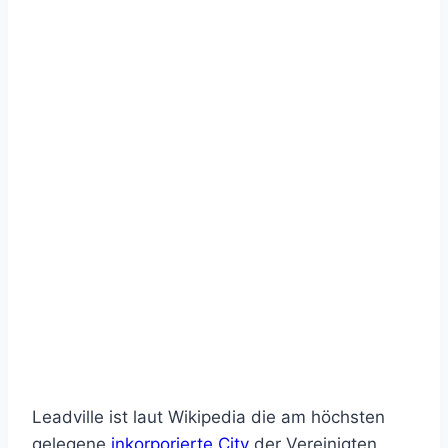
Leadville ist laut Wikipedia die am höchsten
gelegene
inkorporierte City
der Vereinigten