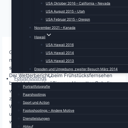
USA Oktober 2016 – California – Nevada
USA August 2015 – Utah
USA Februar 2015 – Oregon
November 2021 – Kanada
Hawaii
USA Hawaii 2016
Gestern Abend schaute meine Göttergattin
USA Hawaii 2014
noch in diversen Foren etc. vorbei, um zu
USA Hawaii 2013
schauen, was sich so um uns herum ereignet.
Dresden und Umgebung, zweiter Besuch März 2014
Der Wetterbericht beim Frühstücksfernsehen
Fotoshootings
berichtete regelmäßig vom Unwetter Ophelia,
Portraitfotografie
welches sich über dem Atlantik
Paarshootings
zusammengebraut hatte und sich nun seinen
Sport und Action
Weg in die Oststaaten, hauptsächlich North
Footoshootings – Andere Motive
und South Carolina, suchte. Davon sind wir
Dienstleistungen
weit genug entfernt.
Ablauf