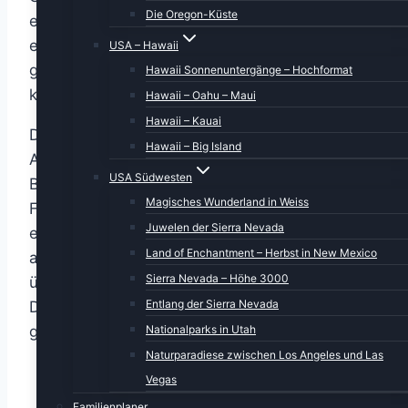
Die Oregon-Küste
einige zig Meter nach unten. Aber ich fand eine
etwas breitere Stelle, wo ich unseren Dicken
USA – Hawaii
gefahrlos abstellen konnte und der Verkehr
Hawaii Sonnenuntergänge – Hochformat
konnte auch noch passieren.
Hawaii – Oahu – Maui
Hawaii – Kauai
Der Grund für unseren Stop: Quasi auf
Hawaii – Big Island
Augenhöhe befand sich im Wipfel eines
USA Südwesten
Baumes ein Nest mit einem jugendlichen
Magisches Wunderland in Weiss
Fischadler (Osprey). Und dieser quieckte ganz
Juwelen der Sierra Nevada
erbärmlich, als wäre er schon wochenlang
Land of Enchantment – Herbst in New Mexico
alleine gelassen worden. Im Gegensatz zu ihm
Sierra Nevada – Höhe 3000
übten wir uns in Geduld, Stativ aufgestellt, die
Entlang der Sierra Nevada
Dicke Berta an die Kamera geflanscht und
Nationalparks in Utah
gewartet.
Naturparadiese zwischen Los Angeles und Las
Vegas
Familienplaner