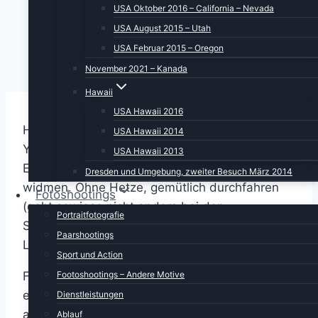
USA Oktober 2016 – California – Nevada
USA August 2015 – Utah
USA Februar 2015 – Oregon
November 2021 – Kanada
Hawaii
USA Hawaii 2016
Heute bricht unser letzter vollständiger Tag im
USA Hawaii 2014
Yellowstone NP an. Es war eine sehr gute
USA Hawaii 2013
Entscheidung, diesem Park soviel Zeit zu
Dresden und Umgebung, zweiter Besuch März 2014
widmen. Ohne Hetze, gemütlich durchfahren
Fotoshootings
(geht sowieso nicht anders bei der
Portraitfotografie
Straßenführung und dem Verkehr) und die
Paarshootings
Landschaft genießen.
Sport und Action
Footoshootings – Andere Motive
Für heute haben wir uns vorgenommen, noch
einmal bis zum Old Faithful durchzufahren und
Dienstleistungen
auf dem Weg ein paar Geysir-Becken
Ablauf