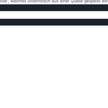
ole”, welches unterirdisch aus einer Quelle gespeist wi
für Tiere geworden.