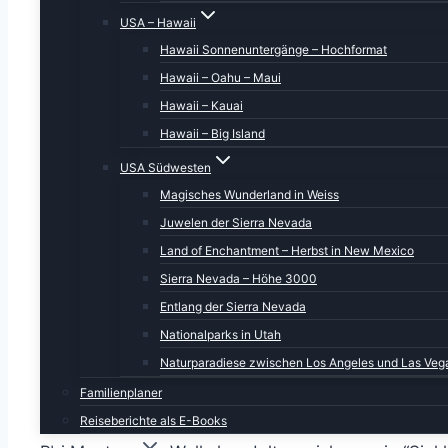
USA – Hawaii
Hawaii Sonnenuntergänge – Hochformat
Hawaii – Oahu – Maui
Hawaii – Kauai
Hawaii – Big Island
Eine bunte Mischung aus vermutlich Reinigungsmi
wie eine Tanne im Sturm und ich hoffte, dass sie 
USA Südwesten
einkalkuliert und wir kamen unbeschadet wieder r
Magisches Wunderland in Weiss
Juwelen der Sierra Nevada
Danach schauten wir uns die Bescherung an: Zu 95%
Land of Enchantment – Herbst in New Mexico
Anmietung. Auch die Heckklappe ließ wieder das 
Sierra Nevada – Höhe 3000
Entlang der Sierra Nevada
Die Ladefläche war eher suboptimal gereinigt, da h
ich sowieso nicht an meinem Wagen haben möchte,
Nationalparks in Utah
Naturparadiese zwischen Los Angeles und Las Veg
Jetzt geht es nach Montezuma Wells. Die Temperatu
Familienplaner
Monumente, beide klein, übersichtlich und sehr s
Reiseberichte als E-Books