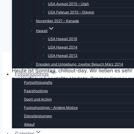
USA August 2015 – Utah
USA Februar 2015 – Oregon
November 2021 – Kanada
Hawaii
USA Hawaii 2016
USA Hawaii 2014
USA Hawaii 2013
Dresden und Umgebung, zweiter Besuch März 2014
Heute ist Sonntag, chillout-day. Wir ließen es s
Fotoshootings
zur Verfügung gestellte Update-Zimmer (immer noc
Portraitfotografie
vorher. War zum Glück so. Und so kamen wir erst 
Paarshootings
Und dann glänzte uns das Schild einer Autowasch
Sport und Action
Footoshootings – Andere Motive
Wir warfen 10 USD für die fortgeschrittene Wäsche
Dienstleistungen
dass diese Anlage auch Pickups verarbeiten konnt
Ablauf
Galeries