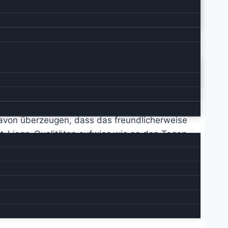
davon überzeugen, dass das freundlicherweise
tt-Liege-Qualitäten aufwies wie an den Tagen
Vorräte (Essen und Klamotten) zu ergänzen.
ck auf unserem Dusty auszurichten vermag.
straße. Schlossen die Fenster und beteten,