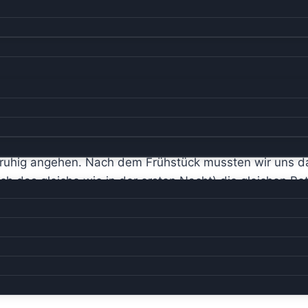
ehr ruhig angehen. Nach dem Frühstück mussten wir uns 
h das gleiche wie in der ersten Nacht) die gleichen Be
am späten Vormittag los. Erstmal zum Walmart, um die 
anlage entgegen. Mal schauen, was die gegen den Dre
 ein und fuhren mit dem Dicken vorsichtig in die Wasch
e, ohne die Spiegel oder den Lack zu zerkratzen.