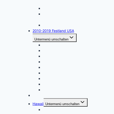
Hills
Mai 2023 – Südliches Arizona
September 2022 – Colorado – New
Mexico
Mai 2022 – Kalifornien – Nevada
2010-2019 Festland USA
Untermenü umschalten
USA Oktober 2019 – Nordkalifornien
USA Mai 2019 – Utah, Arizona
USA September 2018 – Sierra Nevada
USA Mai 2018 – Utah
USA November 2017 – Arizona
USA Mai 2017 – Arizona
USA Oktober 2016 – California – Nevada
USA August 2015 – Utah
USA Februar 2015 – Oregon
November 2021 – Kanada
Hawaii
Untermenü umschalten
USA Hawaii 2016