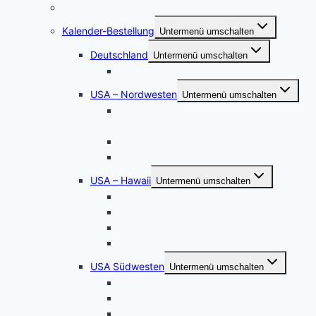
Puzzle und Posterleinwände
Kalender-Bestellung
Untermenü umschalten
Deutschland
Untermenü umschalten
Kalender Werden, die Perle an der Ruhr
USA – Nordwesten
Untermenü umschalten
Der Staat Washington: Wilde Küste und
Meer
Wyoming – South Dakota – Colorado
Die Oregon-Küste
USA – Hawaii
Untermenü umschalten
Hawaii Sonnenuntergänge – Hochformat
Hawaii – Oahu – Maui
Hawaii – Kauai
Hawaii – Big Island
USA Südwesten
Untermenü umschalten
Magisches Wunderland in Weiss
Juwelen der Sierra Nevada
Land of Enchantment – Herbst in New