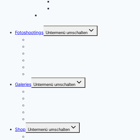
USA Hawaii 2014
USA Hawaii 2013
Dresden und Umgebung, zweiter Besuch März
2014
Fotoshootings
Untermenü umschalten
Portraitfotografie
Paarshootings
Sport und Action
Footoshootings – Andere Motive
Dienstleistungen
Ablauf
Galeries
Untermenü umschalten
Meine Heimat – Essen und Umgebung
USA Urlaube
Konzertfotographie
Städtereisen – Deutschland
Portraitfotografie
Shop
Untermenü umschalten
Postershop