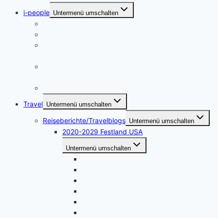
i-people
Untermenü umschalten
Im Interview mit Martina Neumayer
Im Interview mit Valentine Alexi, CEO der PrepLounge
Ein Leben für die Musik – im Interview mit Susanna
Keye
Ein Leben für die Kunst – die Künstlerin Adriane
Skunca findet ihren Weg
i-people. Im Interview mit Akrazul Boa
Travel
Untermenü umschalten
Reiseberichte/Travelblogs
Untermenü umschalten
2020-2029 Festland USA
Untermenü umschalten
April 2026 – Naturwunder im Nordwesten
September 2025 – West Washington
März 2025 – Nevada – Utah
September 2024 – Kalifornien – Nevada
Mai 2024 – Nord-Kalifornien – Oregon
September 2023 – Yellowstone – Black