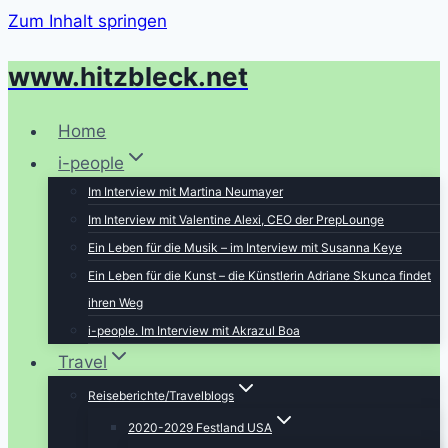
Zum Inhalt springen
www.hitzbleck.net
Home
i-people
Im Interview mit Martina Neumayer
Im Interview mit Valentine Alexi, CEO der PrepLounge
Ein Leben für die Musik – im Interview mit Susanna Keye
Ein Leben für die Kunst – die Künstlerin Adriane Skunca findet
ihren Weg
i-people. Im Interview mit Akrazul Boa
Travel
Reiseberichte/Travelblogs
2020-2029 Festland USA