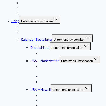
Konzertfotographie
Städtereisen – Deutschland
Portraitfotografie
Shop
Untermenü umschalten
Postershop
Puzzle und Posterleinwände
Kalender-Bestellung
Untermenü umschalten
Deutschland
Untermenü umschalten
Kalender Werden, die Perle an der Ruhr
USA – Nordwesten
Untermenü umschalten
Der Staat Washington: Wilde Küste und
Meer
Wyoming – South Dakota – Colorado
Die Oregon-Küste
USA – Hawaii
Untermenü umschalten
Hawaii Sonnenuntergänge – Hochformat
Hawaii – Oahu – Maui
Hawaii – Kauai