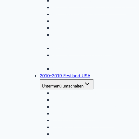
April 2026 – Naturwunder im Nordwesten
September 2025 – West Washington
März 2025 – Nevada – Utah
September 2024 – Kalifornien – Nevada
Mai 2024 – Nord-Kalifornien – Oregon
September 2023 – Yellowstone – Black
Hills
Mai 2023 – Südliches Arizona
September 2022 – Colorado – New
Mexico
Mai 2022 – Kalifornien – Nevada
2010-2019 Festland USA
Untermenü umschalten
USA Oktober 2019 – Nordkalifornien
USA Mai 2019 – Utah, Arizona
USA September 2018 – Sierra Nevada
USA Mai 2018 – Utah
USA November 2017 – Arizona
USA Mai 2017 – Arizona
USA Oktober 2016 – California – Nevada