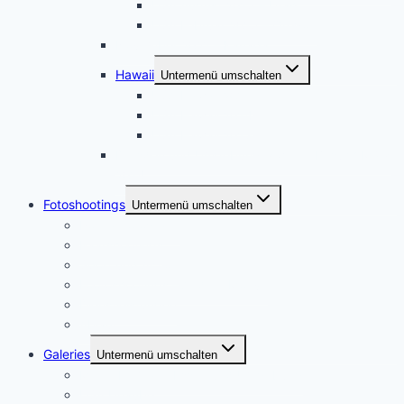
USA August 2015 – Utah
USA Februar 2015 – Oregon
November 2021 – Kanada
Hawaii
Untermenü umschalten
USA Hawaii 2016
USA Hawaii 2014
USA Hawaii 2013
Dresden und Umgebung, zweiter Besuch März
2014
Fotoshootings
Untermenü umschalten
Portraitfotografie
Paarshootings
Sport und Action
Footoshootings – Andere Motive
Dienstleistungen
Ablauf
Galeries
Untermenü umschalten
Meine Heimat – Essen und Umgebung
USA Urlaube