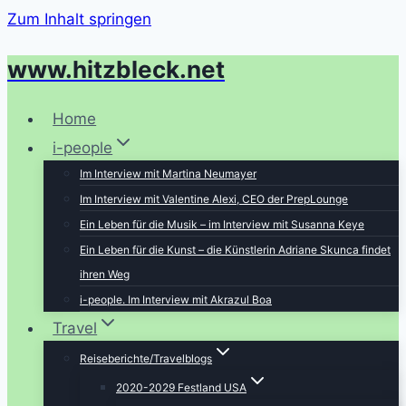
Zum Inhalt springen
www.hitzbleck.net
Home
i-people
Im Interview mit Martina Neumayer
Im Interview mit Valentine Alexi, CEO der PrepLounge
Ein Leben für die Musik – im Interview mit Susanna Keye
Ein Leben für die Kunst – die Künstlerin Adriane Skunca findet
ihren Weg
i-people. Im Interview mit Akrazul Boa
Travel
Reiseberichte/Travelblogs
2020-2029 Festland USA