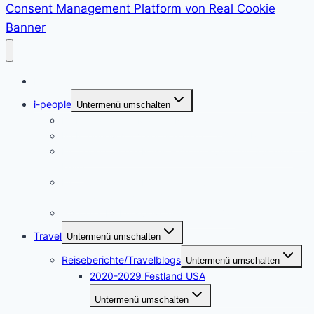
Consent Management Platform von Real Cookie
Banner
Home
i-people
Untermenü umschalten
Im Interview mit Martina Neumayer
Im Interview mit Valentine Alexi, CEO der PrepLounge
Ein Leben für die Musik – im Interview mit Susanna
Keye
Ein Leben für die Kunst – die Künstlerin Adriane
Skunca findet ihren Weg
i-people. Im Interview mit Akrazul Boa
Travel
Untermenü umschalten
Reiseberichte/Travelblogs
Untermenü umschalten
2020-2029 Festland USA
Untermenü umschalten