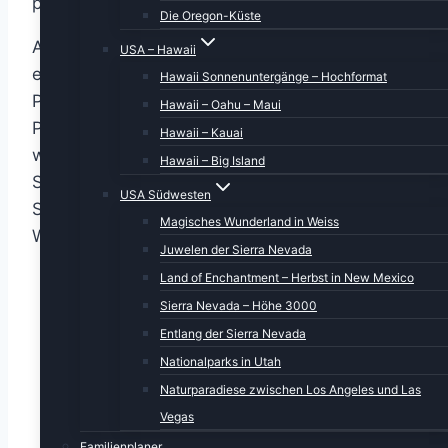
paaren: Ganz vorsichtig.
Die Oregon-Küste
Also fahren wir die Straßen entlang, um an
USA – Hawaii
einem der “Groschengräber” (so hießen die
Hawaii Sonnenuntergänge – Hochformat
Parkuhren früher) einen Platz zu ergattern. Mit
Hawaii – Oahu – Maui
Park-Apps funktioniert das hierzulande ähnlich
Hawaii – Kauai
wie in Deutschland, aber wir fanden eine
Hawaii – Big Island
Säule, wo wir direkt mit der Kreditkarte zwei
USA Südwesten
Stunden buchen konnten. Ecke Battery und
Magisches Wunderland in Weiss
Western.
Juwelen der Sierra Nevada
Land of Enchantment – Herbst in New Mexico
Sierra Nevada – Höhe 3000
Entlang der Sierra Nevada
Nationalparks in Utah
Naturparadiese zwischen Los Angeles und Las
Vegas
Familienplaner