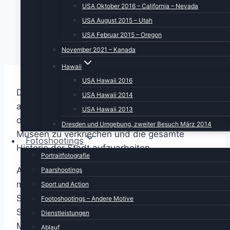
USA Oktober 2016 – California – Nevada
USA August 2015 – Utah
USA Februar 2015 – Oregon
November 2021 – Kanada
Hawaii
USA Hawaii 2016
Der letzte ganze Tag unserer Reise ist
USA Hawaii 2014
angebrochen. Laut Wetterbericht ist viel Regen
USA Hawaii 2013
dabei. Eigentlich eine gute Gelegenheit, sich in
Dresden und Umgebung, zweiter Besuch März 2014
Museen zu verkriechen und die gesamte
Fotoshootings
Historie der Stadt aufzuarbeiten.
Portraitfotografie
Aber da wir dem Wetterbericht prinzipiell
Paarshootings
misstrauen, beschließen wir, uns ein wenig
Sport und Action
Stadt anzutun und fahren nach Downtown
Footoshootings – Andere Motive
Seattle. Ein Spaziergang über den Pike Place
Dienstleistungen
Market wird uns bestimmt kulinarisch und
Ablauf