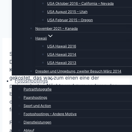
USA Oktober 2016 – California – Nevada
USA August 2015 – Utah
USA Februar 2015 – Oregon
November 2021 – Kanada
Hawaii
USA Hawaii 2016
Schade, dass wir das schöne Hotel in Palm
USA Hawaii 2014
Desert verlassen müssen. Eine Nacht in der
USA Hawaii 2013
King-Suite hat uns sage und schreibe 102 USD
Dresden und Umgebung, zweiter Besuch März 2014
gekostet, das war zum einen eine der
Fotoshootings
preiswertesten Nächte und zum anderen das
Portraitfotografie
beste Zimmer zu diesem Preis. Frühstück
Paarshootings
cooked to order, Porzellan und Metallbesteck,
Sport und Action
freundliches Personal, was will man mehr?
Footoshootings – Andere Motive
Für heute ist ein relativ langer Fahrtag
Dienstleistungen
angesagt. Wir wollen nach Lone Pine an der
Ablauf