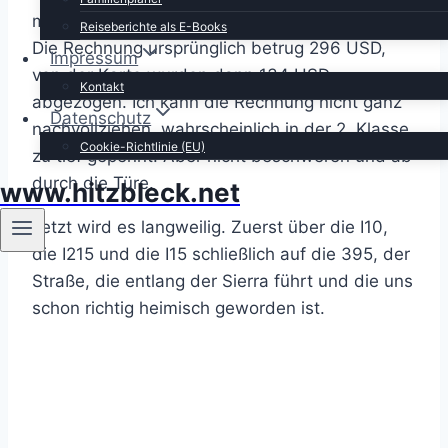
meine Wenigkeit als auch Karin wurden fündig.
Reiseberichte als E-Books
Die Rechnung ursprünglich betrug 296 USD,
Impressum
von der Karte wurden dann 134 USD
Kontakt
abgezogen. Ich kann die Rechnung nicht ganz
Datenschutz
nachvollziehen, wahrscheinlich in der 2. Klasse
Cookie-Richtlinie (EU)
zu tief gepennt. Aber nicht beschweren und ab
durch die Türe.
www.hitzbleck.net
Jetzt wird es langweilig. Zuerst über die I10,
die I215 und die I15 schließlich auf die 395, der
Straße, die entlang der Sierra führt und die uns
schon richtig heimisch geworden ist.