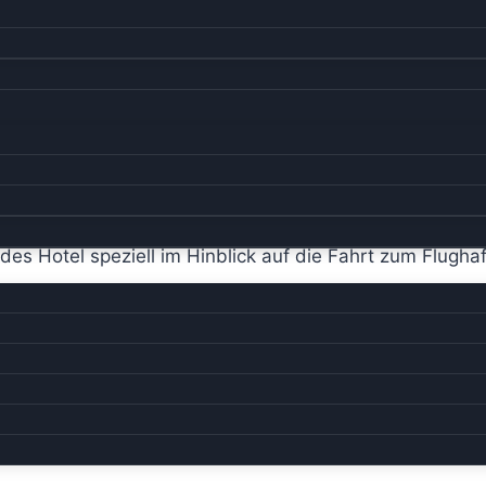
 des Hotel speziell im Hinblick auf die Fahrt zum Flugha
ntscheidung. Denn am nächsten Morgen schauten wir a
cht vom Blick auf die Berge im Sonnenlicht und dem S