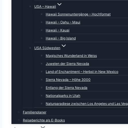
USA – Hawaii
Hawaii Sonnenuntergänge – Hochformat
Hawaii – Oahu – Maui
Hawaii – Kauai
Hawaii – Big Island
Das Frühstück war auch gut und so beschlossen wi
USA Südwesten
In Dillon mal kurz in die Waschstraße (die Götterg
Magisches Wunderland in Weiss
schönstem Wetter auf den I70 Richtung Osten, um
Juwelen der Sierra Nevada
Land of Enchantment – Herbst in New Mexico
Der Highway selbst ist ja schon ein Erlebnis, so wi
Sierra Nevada – Höhe 3000
Entlang der Sierra Nevada
Nationalparks in Utah
Naturparadiese zwischen Los Angeles und Las Veg
Familienplaner
Reiseberichte als E-Books