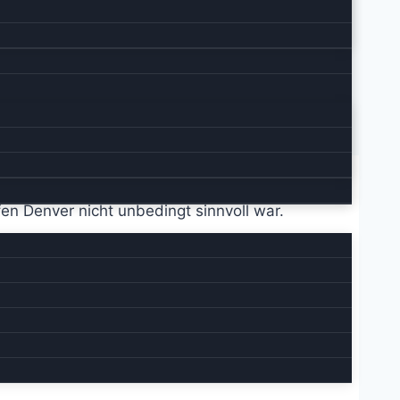
fen Denver nicht unbedingt sinnvoll war.
us dem Fenster bzw. betraten den Gang zum
ee.