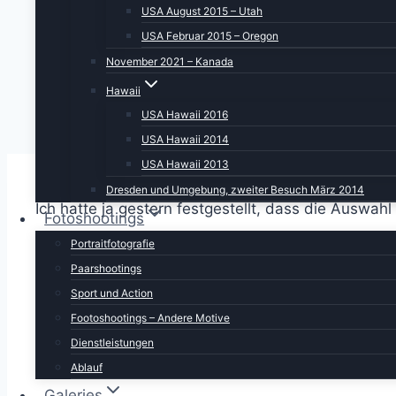
USA August 2015 – Utah
USA Februar 2015 – Oregon
November 2021 – Kanada
Hawaii
USA Hawaii 2016
USA Hawaii 2014
USA Hawaii 2013
Dresden und Umgebung, zweiter Besuch März 2014
Ich hatte ja gestern festgestellt, dass die Auswahl
Fotoshootings
Portraitfotografie
Aber im Nachgang betrachtet war es eine gute E
Paarshootings
Frühstücksraum und waren sehr angenehm überras
Sport und Action
Footoshootings – Andere Motive
Dienstleistungen
Ablauf
Galeries