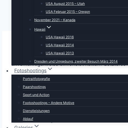
USA August 2015 – Utah
USA Februar 2015 – Oregon
November 2021 – Kanada
Hawaii
USA Hawaii 2016
USA Hawaii 2014
Ich bin mir nicht sicher woran es lag, dass ich in
USA Hawaii 2013
brummendes Geräusch, was neben der Klimaanlage
Dresden und Umgebung, zweiter Besuch März 2014
unvernünftigerweise einverleibt hatten? Letzteres
Fotoshootings
Tagesziel waren zwei alte Bekannte. Ca. 20 Meilen 
Portraitfotografie
aber mit unserem Nationalparkpass ohne weitere K
Paarshootings
Wohnmobil gestanden. Damals gab es eine sehr sc
Sport und Action
hinter dem Herd herlocken kann.
Footoshootings – Andere Motive
Dienstleistungen
Das Tal sieht zu Anfang recht nichts sagend aus u
Ablauf
durchsetzen. Fragen wie “ist es noch weit?”, “wie 
Galeries