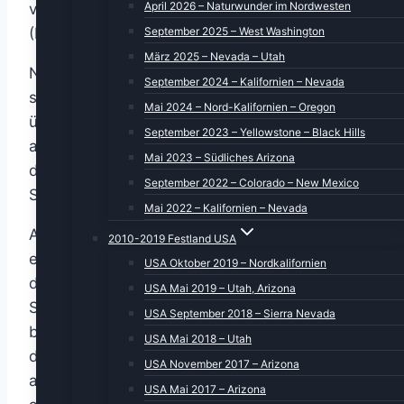
April 2026 – Naturwunder im Nordwesten
vielleicht steht uns ja die eine oder andere
September 2025 – West Washington
(Fluss-) Kreuzfahrt bevor.
März 2025 – Nevada – Utah
Nächstes Tagesziel: Schwerin. Dort haben wir
September 2024 – Kalifornien – Nevada
schon einige Mal im Seehotel Frankenhorst
Mai 2024 – Nord-Kalifornien – Oregon
übernachtet. Das Hotel liegt ca. 4 km
September 2023 – Yellowstone – Black Hills
ausserhalb von Schwerin am nördlichen Ende
Mai 2023 – Südliches Arizona
des Ziegelsees, einem der Seen der
September 2022 – Colorado – New Mexico
Schweriner Seenplatte.
Mai 2022 – Kalifornien – Nevada
Aber der Weg dorthin sollte nicht nur ein
2010-2019 Festland USA
einfaches Durchrasen der Landschaft sein. An
USA Oktober 2019 – Nordkalifornien
der A1 begegnete uns eines der braunen
USA Mai 2019 – Utah, Arizona
Schilder, die normalerweise auf interessante,
USA September 2018 – Sierra Nevada
besichtigenswerte Attraktionen hinweisen, in
USA Mai 2018 – Utah
diesem Fall Schloss Ahrensburg. Also kurzhand
USA November 2017 – Arizona
abbiegen und uns das Schloss zumindest von
USA Mai 2017 – Arizona