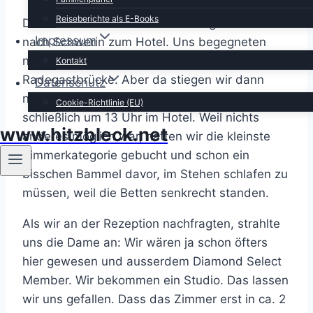
Reiseberichte als E-Books
Dann noch bei Aldi die Vorräte ergänzt und auf
Impressum
nach Schwerin zum Hotel. Uns begegneten
noch einige braune Schilder wie zuvor: Z.B.
Kontakt
Radegastbrücke. Aber da stiegen wir dann
Datenschutz
nicht aus (ging auch nicht). Wir waren dann
Cookie-Richtlinie (EU)
schließlich um 13 Uhr im Hotel. Weil nichts
www.hitzbleck.net
anderes möglich war, hatten wir die kleinste
Zimmerkategorie gebucht und schon ein
bisschen Bammel davor, im Stehen schlafen zu
müssen, weil die Betten senkrecht standen.
Als wir an der Rezeption nachfragten, strahlte
uns die Dame an: Wir wären ja schon öfters
hier gewesen und ausserdem Diamond Select
Member. Wir bekommen ein Studio. Das lassen
wir uns gefallen. Dass das Zimmer erst in ca. 2