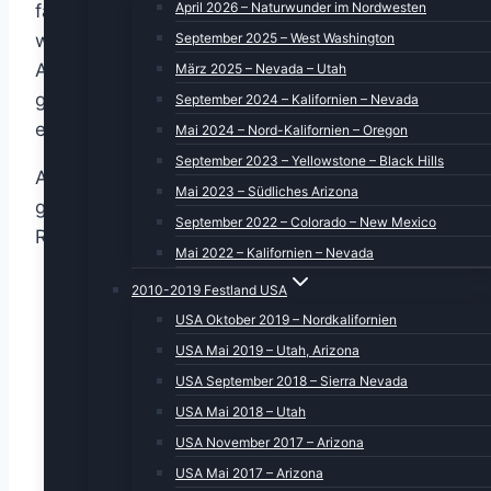
April 2026 – Naturwunder im Nordwesten
fahren, aber dazu hatte ich keine Lust. Aber
September 2025 – West Washington
wir konnten uns – da sie ja eine gewisse
Affinität zu Schiffen hat (s. Flusskreuzfahrt am
März 2025 – Nevada – Utah
gestrigen Tag) – auf eine Hafenrundfahrt
September 2024 – Kalifornien – Nevada
einigen.
Mai 2024 – Nord-Kalifornien – Oregon
September 2023 – Yellowstone – Black Hills
Also kurzerhand an den Landungsbrücken
Mai 2023 – Südliches Arizona
geparkt und ein Ticket für eine einstündige
September 2022 – Colorado – New Mexico
Rundfahrt gebucht.
Mai 2022 – Kalifornien – Nevada
2010-2019 Festland USA
USA Oktober 2019 – Nordkalifornien
USA Mai 2019 – Utah, Arizona
USA September 2018 – Sierra Nevada
USA Mai 2018 – Utah
USA November 2017 – Arizona
USA Mai 2017 – Arizona