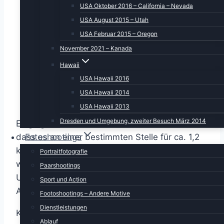
USA Oktober 2016 – California – Nevada
USA August 2015 – Utah
USA Februar 2015 – Oregon
November 2021 – Kanada
Hawaii
USA Hawaii 2016
USA Hawaii 2014
USA Hawaii 2013
Dresden und Umgebung, zweiter Besuch März 2014
Es ging zuerst flussabwärts und wir erfuhren,
Fotoshootings
dass es an einer bestimmten Stelle für ca. 1,2
km ein Ankerverbot gibt. Und zwar deshalb,
Portraitfotografie
weil darunter der Elbtunnel mit der A7 verläuft.
Paarshootings
Und verständlicherweise sollte genau dort kein
Sport und Action
Anker auf den Boden krachen…
Footoshootings – Andere Motive
Dienstleistungen
Kurze Zeit später passierten wir einen der
Ablauf