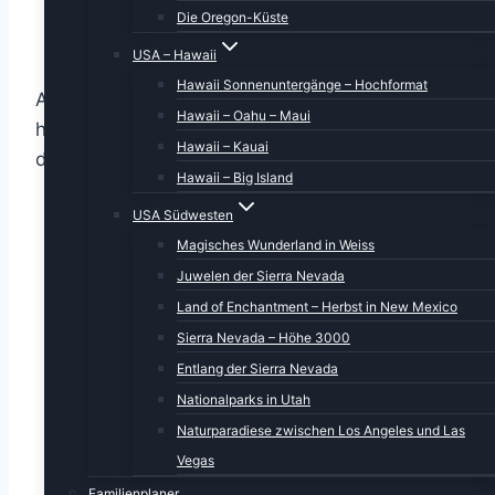
Die Oregon-Küste
USA – Hawaii
Hawaii Sonnenuntergänge – Hochformat
Auf der anderen Seite ragten turm (oder
Hawaii – Oahu – Maui
haus-?)hoch die riesigen Containerschiffe aus
Hawaii – Kauai
dem Wasser.
Hawaii – Big Island
USA Südwesten
Magisches Wunderland in Weiss
Juwelen der Sierra Nevada
Land of Enchantment – Herbst in New Mexico
Sierra Nevada – Höhe 3000
Entlang der Sierra Nevada
Nationalparks in Utah
Naturparadiese zwischen Los Angeles und Las
Vegas
Familienplaner