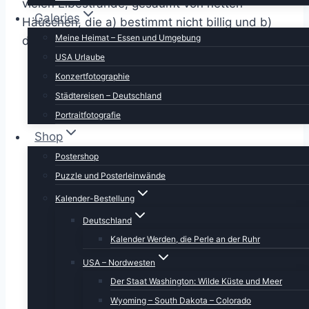
vielen Elbestrände, gesäumt von netten
Galeries
Häuschen, die a) bestimmt nicht billig und b)
Meine Heimat – Essen und Umgebung
doch sehr nah am Wasser gebaut sind.
USA Urlaube
Konzertfotographie
Städtereisen – Deutschland
Portraitfotografie
Shop
Postershop
Puzzle und Posterleinwände
Kalender-Bestellung
Deutschland
Kalender Werden, die Perle an der Ruhr
USA – Nordwesten
Der Staat Washington: Wilde Küste und Meer
Wyoming – South Dakota – Colorado