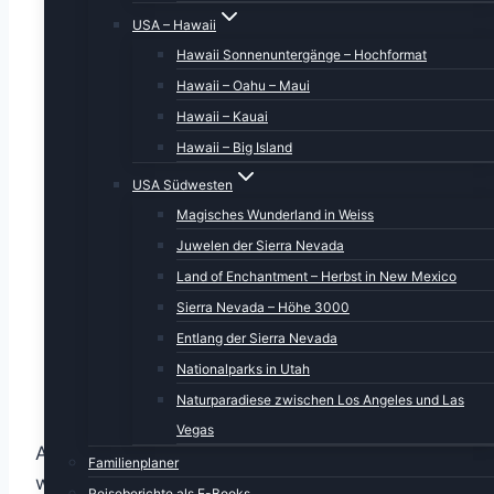
USA – Hawaii
Hawaii Sonnenuntergänge – Hochformat
Hawaii – Oahu – Maui
Hawaii – Kauai
Hawaii – Big Island
USA Südwesten
Magisches Wunderland in Weiss
Juwelen der Sierra Nevada
Land of Enchantment – Herbst in New Mexico
Sierra Nevada – Höhe 3000
Entlang der Sierra Nevada
Nationalparks in Utah
Naturparadiese zwischen Los Angeles und Las
Vegas
Aber nett ist hier. Nicht genug für einen 4-
Familienplaner
wöchigen Urlaub, aber nett.
Reiseberichte als E-Books