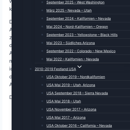
wunderschönen Ausblick verlassen. Aber wir
September 2025 – West Washington
kommen wieder.
März 2025 – Nevada – Utah
September 2024 – Kalifornien – Nevada
Die Fahrt nach Hamburg dauert über die
Mai 2024 – Nord-Kalifornien – Oregon
Autobahn ca. 2 Stunden, aber wir wollen ja
September 2023 – Yellowstone – Black Hills
zwischendurch etwas sehen und erleben. Auf
Mai 2023 – Südliches Arizona
der Fahrt nach Cuxhafen hatten wir eine
September 2022 – Colorado – New Mexico
Ausfahrt nach Bad Bederkesa gesehen. Aus
Mai 2022 – Kalifornien – Nevada
meiner Jugend (es war 1966, glaube ich) hatte
ich einen Urlaub in der Gegend verbracht und
2010-2019 Festland USA
der Name brachte bei mir etwas zum Klingen.
USA Oktober 2019 – Nordkalifornien
Also auf nach Bederkesa.
USA Mai 2019 – Utah, Arizona
USA September 2018 – Sierra Nevada
Dort gibt es eine alte Burg,
USA Mai 2018 – Utah
USA November 2017 – Arizona
USA Mai 2017 – Arizona
USA Oktober 2016 – California – Nevada