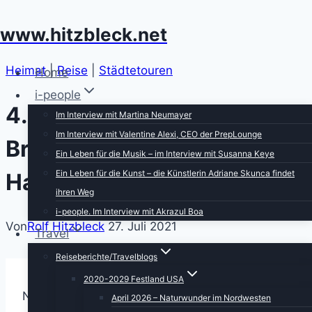
Zum
www.hitzbleck.net
Inhalt
springen
Heimat
|
Reise
|
Städtetouren
Home
i-people
4. Reisetag: Von
Im Interview mit Martina Neumayer
Im Interview mit Valentine Alexi, CEO der PrepLounge
Bremerhaven nach
Ein Leben für die Musik – im Interview mit Susanna Keye
Ein Leben für die Kunst – die Künstlerin Adriane Skunca findet
Hamburg
ihren Weg
i-people. Im Interview mit Akrazul Boa
Von
Rolf Hitzbleck
27. Juli 2021
Travel
Reiseberichte/Travelblogs
2020-2029 Festland USA
Nun müssen wir unser Hotelzimmer mit dem
April 2026 – Naturwunder im Nordwesten