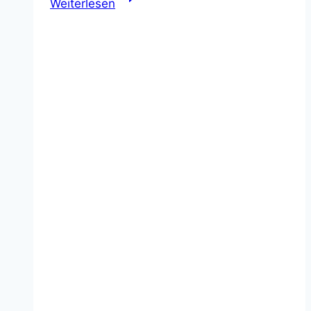
Weiterlesen
–
Von
Rapid
City
nach
Dillon