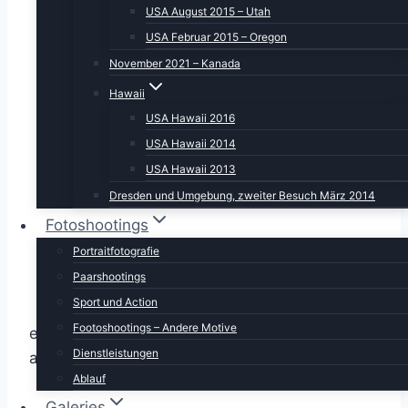
USA August 2015 – Utah
USA Februar 2015 – Oregon
November 2021 – Kanada
Hawaii
USA Hawaii 2016
USA Hawaii 2014
USA Hawaii 2013
Dresden und Umgebung, zweiter Besuch März 2014
Fotoshootings
Portraitfotografie
Paarshootings
Sport und Action
Footoshootings – Andere Motive
einen See und das war es im Wesentlichen
Dienstleistungen
auch schon.
Ablauf
Galeries