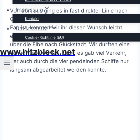
Impressum
Von dort aus ging es in fast direkter Linie nach
Osten. Da meine Göttergattin ein Kreuzfahrt-
Kontakt
Fan ist, konnten wir ihr diesen Wunsch leicht
Datenschutz
erfüllen, denn in Wischhafen geht eine Fähre
Cookie-Richtlinie (EU)
über die Elbe nach Glückstadt. Wir durften eine
www.hitzbleck.net
ganze Weile warten, denn es gab viel Verkehr,
der auch durch die vier pendelnden Schiffe nur
langsam abgearbeitet werden konnte.