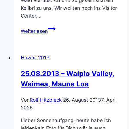
Wald vor uns. Ab und zu gesellt sich ein
Kolibri zu uns. Wir wollten noch ins Visitor
Center,…
06.06.2017
Weiterlesen
–
Cinder
Cone
Hawaii 2013
OHV
Area
25.08.2013 – Waipio Valley,
Waimea, Mauna Loa
Von
Rolf Hitzbleck
26. August 2013
7. April
2026
Lieber Sonnenaufgang, heute habe ich
leider kein Foto für Dich (wär ja auch