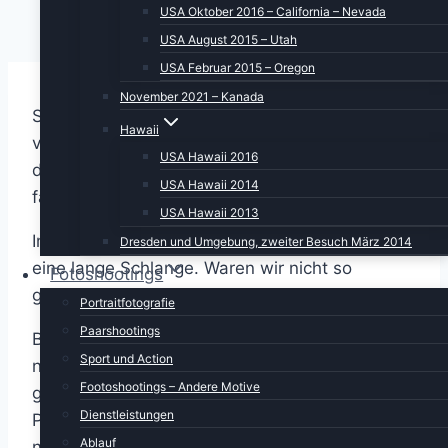
USA Oktober 2016 – California – Nevada
USA August 2015 – Utah
USA Februar 2015 – Oregon
November 2021 – Kanada
Schaade, wir müssen den Bryce Canyon
Hawaii
verlassen. Aber in Anbetracht der Tatsache,
USA Hawaii 2016
dass sich schlechtes Wetter angekündigt hat,
USA Hawaii 2014
fällt der Abschied nicht ganz so schwer.
USA Hawaii 2013
Im Hotel vor dem Einlass zum Frühstücksraum
Dresden und Umgebung, zweiter Besuch März 2014
eine lange Schlange. Waren wir nicht so
Fotoshootings
gewohnt.
Portraitfotografie
Paarshootings
Bevor es auf die Piste geht, können wir uns
Sport und Action
noch einen letzten Blick in den Canyon
Footoshootings – Andere Motive
gönnen. Da uns zwei Tage vorher der Bryce
Dienstleistungen
Point so positiv aufgefallen war, fuhren wir
Ablauf
nach dem Auschecken kurzerhand dort hin.