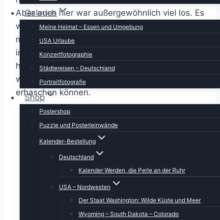
Galeries
Aber auch hier war außergewöhnlich viel los. Es
war absolut kein Parkplatz zu bekommen. Ich
Meine Heimat – Essen und Umgebung
musste zwei große Runden drehen und wurde
USA Urlaube
immer wieder weggescheucht. Die Damen
Konzertfotographie
hatte ich schon rausgelassen, damit sie
Städtereisen – Deutschland
wenigstens einen der großartigen Blicke
Portraitfotografie
erhaschen können.
Shop
Postershop
Puzzle und Posterleinwände
Kalender-Bestellung
Deutschland
Kalender Werden, die Perle an der Ruhr
USA – Nordwesten
Der Staat Washington: Wilde Küste und Meer
Wyoming – South Dakota – Colorado