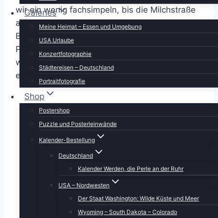
wir ein wenig fachsimpeln, bis die Milchstraße
Galeries
aufgegangen war. Und mit zwei
Meine Heimat – Essen und Umgebung
Beleuchtungsquellen (er hatte auch ein LED-
USA Urlaube
Panel dabei) konnten wir die Arch (oder Bridge,
Konzertfotographie
was sie genau ist, muss sie für sich
Städtereisen – Deutschland
entscheiden) schön beleuchten.
Portraitfotografie
Shop
Postershop
Puzzle und Posterleinwände
Kalender-Bestellung
Deutschland
Kalender Werden, die Perle an der Ruhr
USA – Nordwesten
Der Staat Washington: Wilde Küste und Meer
Wyoming – South Dakota – Colorado