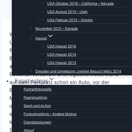
USA Oktober 2016 – California – Nevada
USA August 2015 – Utah
USA Februar 2015 – Oregon
November 2021 – Kanada
Wir haben es gestern Abend noch geschafft:
Hawaii
Um 21.30 Uhr sind wir in mehr oder weniger
USA Hawaii 2016
fittem Zustand aufgebrochen, um zur Natural
USA Hawaii 2014
Bridge im Bryce Canyon zu fahren. Wir kamen
USA Hawaii 2013
auch pünktlich dort an, alle Geräte mit frischen
Dresden und Umgebung, zweiter Besuch März 2014
Batterien versehen. Und logischerweise stand
Fotoshootings
auf dem Parkplatz schon ein Auto, vor der
Portraitfotografie
Brüstung ein Stativ mit Kamera drauf und
Paarshootings
Mensch dahinter. Wir kamen ins Gespräch (wie
das bei Nikonianern schnell der Fall ist, er hatte
Sport und Action
eine D5 im Einsatz). Er war in New York
Footoshootings – Andere Motive
lebender Deutscher, der sich auf
Dienstleistungen
Sternenfotografie spezialisiert hatte. So konnen
Ablauf