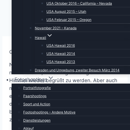
USA Oktober 2016 – California – Nevada
USA August 2015 – Utah
USA Februar 2015 – Oregon
November 2021 – Kanada
Hawaii
USA Hawaii 2016
Guten Morgen Monterey.
USA Hawaii 2014
USA Hawaii 2013
Nach dem gestrigen nebulösen Tag war ich
Dresden und Umgebung, zweiter Besuch März 2014
nicht erstaunt, mit dem gleichen grauen
Fotoshootings
Himmel wieder begrüßt zu werden. Aber auch
mit der Hoffnung, dass sich das im Laufe
Portraitfotografie
einiger weniger Stunden ändern wird. Plan für
Paarshootings
den heutigen Tag: Eine Wal-Sichtungs-Tour
Sport und Action
buchen und dann den berühmten 17-Mile-Drive
Footoshootings – Andere Motive
zu fahren.
Dienstleistungen
Ablauf