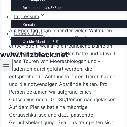
Reiseberichte als E-Books
Impressum
Kontakt
Am Ende lag dann einer der vielen Waltouren-
Datenschutz
Veranstalter. Wir hatten uns für diesen
Cookie-Richtlinie (EU)
entschieden, weil a) die freundliche Dame an
www.hitzbleck.net
der Rezeption ihn empfohlen hatte und b) weil
diese Touren von Meeresbiologen und -
studenten durchgeführt werden, die
entsprechende Achtung von den Tieren haben
und die notwendigen Abstände halten. Pro
Person bekamen wir aufgrund eines
Gutscheins noch 10 USD/Person nachgelassen.
Auf dem Pier selbst eine mächtige
Geräuschkulisse und dazu passende
Geruchsbelästigung: Sealions trampelten sich