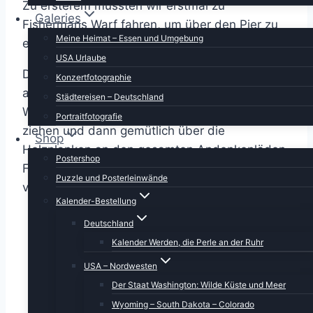
Zu ersterem mussten wir erstmal zu
Galeries
Fishermans Warf fahren, um über den Pier zu
Meine Heimat – Essen und Umgebung
einem der Tourveranstalter zu gelangen.
USA Urlaube
Da wir den Nebel im Zimmer einfach
Konzertfotographie
ausgesessen hatten, kamen wir bei schönstem
Städtereisen – Deutschland
Wetter auf dem Pier an. Erstmal ein Parkticket
Portraitfotografie
ziehen und dann gemütlich über die
Shop
Holzplanken an den gesamten Andenkenläden,
Postershop
Fressbuden und was sonst noch da rum steht,
Puzzle und Posterleinwände
vorbeilatschen.
Kalender-Bestellung
Deutschland
Kalender Werden, die Perle an der Ruhr
USA – Nordwesten
Der Staat Washington: Wilde Küste und Meer
Wyoming – South Dakota – Colorado