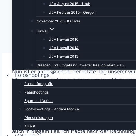
USA August 2015 – Utah
USA Februar 2015 – Oregon
November 2021 – Kanada
Hawaii
USA Hawaii 2016
USA Hawaii 2014
USA Hawaii 2013
Dresden und Umgebung, zweiter Besuch März 2014
Nun ist er angebrochen, der letzte Tag unserer wu
Fotoshootings
Uhr, wir haben mehr als genug Zeit, von Marina g
Portraitfotografie
Paarshootings
Beim Auschecken wäre beinahe noch ein Malheur p
bei Payback gegen Punkte erwerben. Auf jeder “Ka
Sport und Action
Footoshootings – Andere Motive
Die müssen bei der Abrechnung in USD umgerech
Dienstleistungen
als ein übliches Einchecken und wird daher gerne 
Ablauf
auch in diesem Fall. Ich fragte nach der Rechnung
Galeries