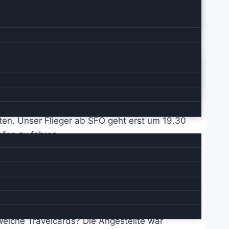
sten. Unser Flieger ab SFO geht erst um 19.30
fen zu fahren.
mit abgegeben. Diese kann man unter anderem
r das erfordert etwas mehr Sachkenntnis
” weitergeleitet. Wenn es denn geschieht. So
Welche Travelcards? Die Angestellte war