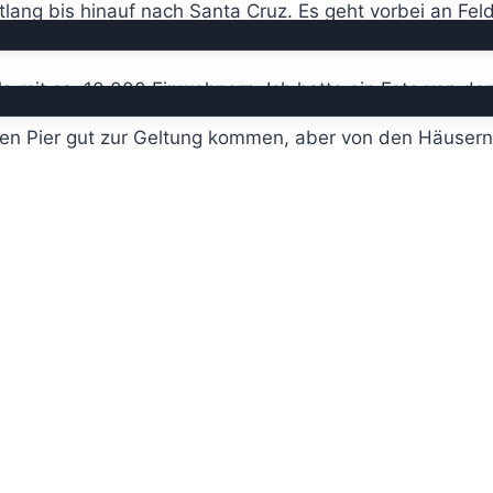
ang bis hinauf nach Santa Cruz. Es geht vorbei an Felde
la mit ca. 10.000 Einwohnern. Ich hatte ein Foto von d
den Pier gut zur Geltung kommen, aber von den Häusern i