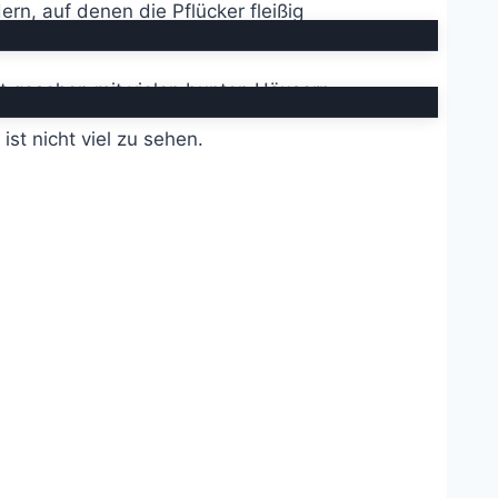
rn, auf denen die Pflücker fleißig
ort gesehen mit vielen bunten Häusern.
st nicht viel zu sehen.