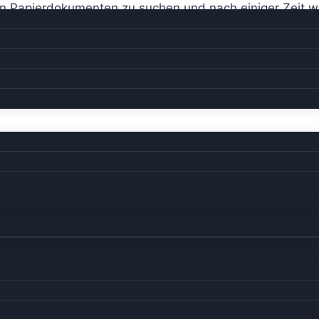
en Papierdokumenten zu suchen und nach einiger Zeit wu
 so dass uns von der Rechnung 44,26 USD abgezogen w
 Beach) müssen wir noch einen Besuch abstatten.