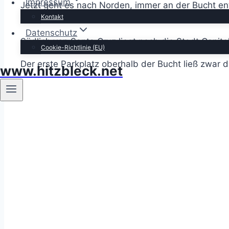
Impressum
Jetzt geht es nach Norden, immer an der Bucht entl
Kontakt
arbeiten/ernten.
Datenschutz
Südlich von Santa Cruz liegt noch die Stadt Capito
Cookie-Richtlinie (EU)
Der erste Parkplatz oberhalb der Bucht ließ zwar 
www.hitzbleck.net