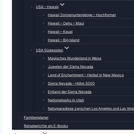
USA – Hawaii
Hawaii Sonnenuntergänge – Hochformat
Hawaii – Oahu – Maui
Hawaii – Kauai
Hawaii – Big Island
USA Südwesten
Magisches Wunderland in Weiss
Juwelen der Sierra Nevada
Land of Enchantment – Herbst in New Mexico
Sierra Nevada – Höhe 3000
Entlang der Sierra Nevada
Nationalparks in Utah
Naturparadiese zwischen Los Angeles und Las Veg
Wie üblich sind die Parkplätze auch zu früher Mor
Familienplaner
Bei einer vorigen Reise hatten wir vor der Küste 
Reiseberichte als E-Books