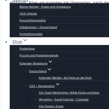
erstaunt. Aber wir konnten sie überreden, nach d
Meine Heimat – Essen und Umgebung
der Lage, den Euro-Betrag in USD umzurechnen,
USA Urlaube
Dem Strand von gestern Abend (dem Marina State
Konzertfotographie
Städtereisen – Deutschland
Portraitfotografie
Shop
Postershop
Puzzle und Posterleinwände
Kalender-Bestellung
Deutschland
Kalender Werden, die Perle an der Ruhr
USA – Nordwesten
Der Staat Washington: Wilde Küste und Meer
Wyoming – South Dakota – Colorado
Die Oregon-Küste