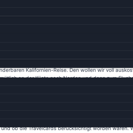
nderbaren Kalifornien-Reise. Den wollen wir voll ausko
emütlich an der Küste nach Norden und dann zum Flugha
assiert. Wir hatten vor zwei Tagen zwei Travelcards 
rte” sind 20 Euro drauf.
net und dann von der Rechnung abgezogen werden. Abe
von den weniger hoch dotierten Kräften an “Spezialisten
, und ob die Travelcards berücksichtigt worden wären. 