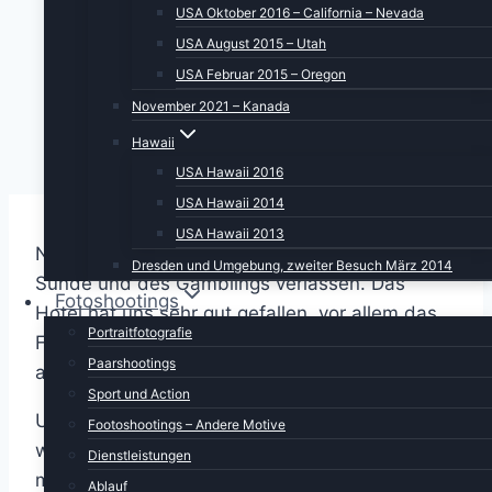
USA Oktober 2016 – California – Nevada
USA August 2015 – Utah
USA Februar 2015 – Oregon
November 2021 – Kanada
Hawaii
USA Hawaii 2016
USA Hawaii 2014
USA Hawaii 2013
Nun ist es soweit, wir müssen die Stadt der
Dresden und Umgebung, zweiter Besuch März 2014
Sünde und des Gamblings verlassen. Das
Fotoshootings
Hotel hat uns sehr gut gefallen, vor allem das
Portraitfotografie
Frühstück war reichhaltig und
Paarshootings
abwechselungsreich.
Sport und Action
Unser Ziel für heute ist St. George in Utah. Hier
Footoshootings – Andere Motive
werden wir vier Nächte verbringen. Aber dazu
Dienstleistungen
müssen wir erstmal hinkommen.
Ablauf