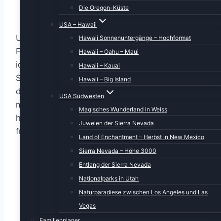
Die Oregon-Küste
USA – Hawaii
Und alle anderen Wagen auch. Offenbar hat
Hawaii Sonnenuntergänge – Hochformat
Frau Holle Nachtschicht geschoben. Da werde
Hawaii – Oahu – Maui
ich wohl oder übel in langer Hose und festen
Hawaii – Kauai
Schuhen zum Frühstück laufen. Ein letztes Mal
Hawaii – Big Island
das leckere Frühstück genießen. Schauen wir
USA Südwesten
mal, was heute die Speisekarte vorsieht –
Magisches Wunderland in Weiss
hoffentlich nichts, was man erst mit Eispickel
Juwelen der Sierra Nevada
freilegen muss.
Land of Enchantment – Herbst in New Mexico
Sierra Nevada – Höhe 3000
Entlang der Sierra Nevada
Nationalparks in Utah
Naturparadiese zwischen Los Angeles und Las
Vegas
Familienplaner