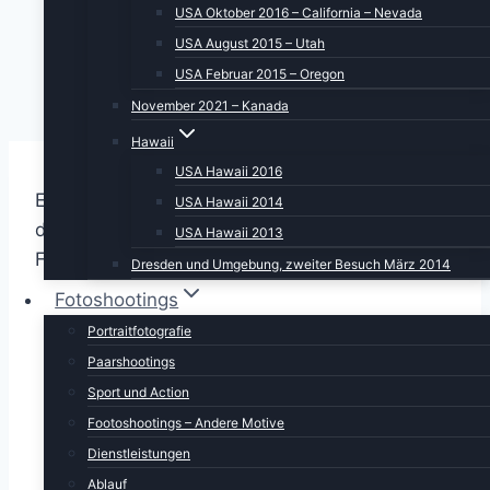
USA Oktober 2016 – California – Nevada
USA August 2015 – Utah
USA Februar 2015 – Oregon
November 2021 – Kanada
Hawaii
USA Hawaii 2016
Ein morgendlicher Blick auf die Temperatur auf
USA Hawaii 2014
dem Handy zeigt –3 °C. Ein Blick aus dem
USA Hawaii 2013
Fenster: ein total verschneiter Pickup.
Dresden und Umgebung, zweiter Besuch März 2014
Fotoshootings
Portraitfotografie
Paarshootings
Sport und Action
Footoshootings – Andere Motive
Dienstleistungen
Ablauf