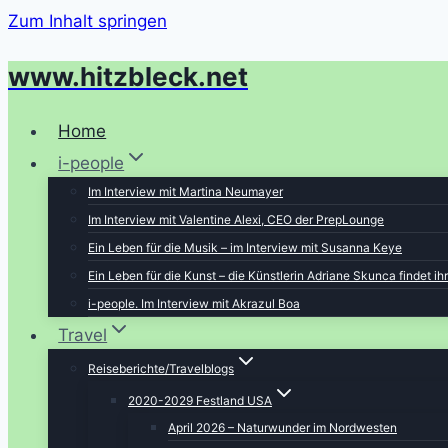
Zum Inhalt springen
www.hitzbleck.net
Home
i-people
Im Interview mit Martina Neumayer
Im Interview mit Valentine Alexi, CEO der PrepLounge
Ein Leben für die Musik – im Interview mit Susanna Keye
Ein Leben für die Kunst – die Künstlerin Adriane Skunca findet i
i-people. Im Interview mit Akrazul Boa
Travel
Reiseberichte/Travelblogs
2020-2029 Festland USA
April 2026 – Naturwunder im Nordwesten