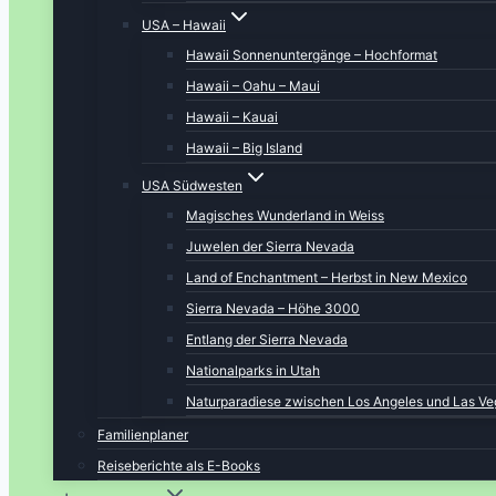
USA – Hawaii
Hawaii Sonnenuntergänge – Hochformat
Hawaii – Oahu – Maui
Hawaii – Kauai
Hawaii – Big Island
USA Südwesten
Magisches Wunderland in Weiss
Juwelen der Sierra Nevada
Land of Enchantment – Herbst in New Mexico
Sierra Nevada – Höhe 3000
Entlang der Sierra Nevada
Nationalparks in Utah
Naturparadiese zwischen Los Angeles und Las Ve
Familienplaner
Reiseberichte als E-Books